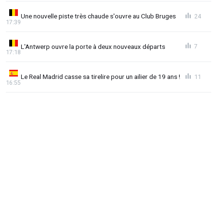
Une nouvelle piste très chaude s'ouvre au Club Bruges
24
17:39
L'Antwerp ouvre la porte à deux nouveaux départs
7
17:18
Le Real Madrid casse sa tirelire pour un ailier de 19 ans !
11
16:55