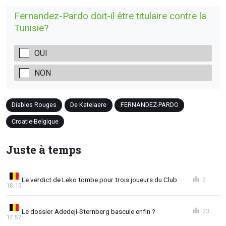
Fernandez-Pardo doit-il être titulaire contre la
Tunisie?
OUI
NON
Diables Rouges
De Ketelaere
FERNANDEZ-PARDO
Croatie-Belgique
Juste à temps
Le verdict de Leko tombe pour trois joueurs du Club
2
18:15
Le dossier Adedeji-Sternberg bascule enfin ?
23
17:57