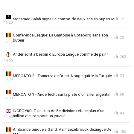
Mohamed Salah signe un contrat de deux ans en SüperLig
12
16:20
Conference League: La Gantoise à Göteborg sans son
23
buteur
15:15
Anderlecht a besoin d'Europa League comme de pain !
203
14:00
MERCATO 2 - Tonnerre de Brest: Nonge quitte la Turquie !
21
13:00
MERCATO 1 - Anderlecht sur la piste d'un ailier argentin
60
12:00
INCROYABLE Un club de 5e division refuse plus d'un
94
million d'euros pour un joueur
11:45
Ambiance tendue à Gand: Vanhaezebrouck dézingue De
150