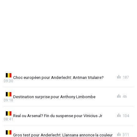
Choc européen pour Anderlecht: Antman titulaire?
187
09:30
Destination surprise pour Anthony Limbombe
46
09:18
Real ou Arsenal? Fin du suspense pour Vinicius Jr
104
08:41
Gros test pour Anderlecht: Llansana annonce la couleur
311