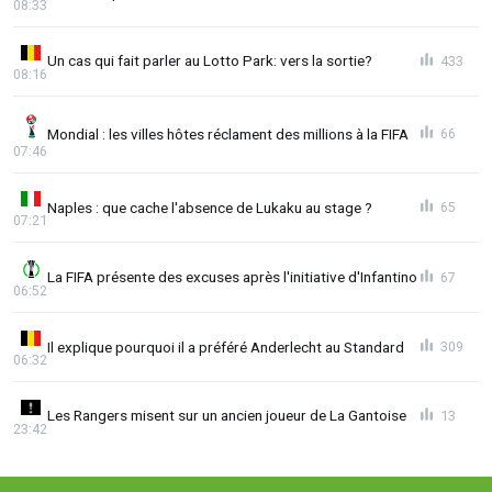
08:33
Un cas qui fait parler au Lotto Park: vers la sortie?
433
08:16
Mondial : les villes hôtes réclament des millions à la FIFA
66
07:46
Naples : que cache l'absence de Lukaku au stage ?
65
07:21
La FIFA présente des excuses après l'initiative d'Infantino
67
06:52
Il explique pourquoi il a préféré Anderlecht au Standard
309
06:32
Les Rangers misent sur un ancien joueur de La Gantoise
13
23:42