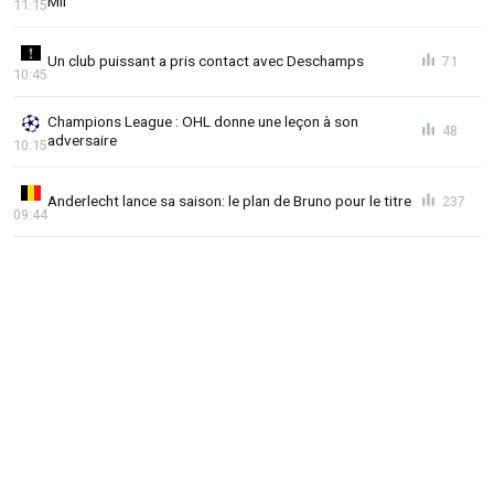
Mil
11:15
Un club puissant a pris contact avec Deschamps
71
10:45
Champions League : OHL donne une leçon à son
48
adversaire
10:15
Anderlecht lance sa saison: le plan de Bruno pour le titre
237
09:44