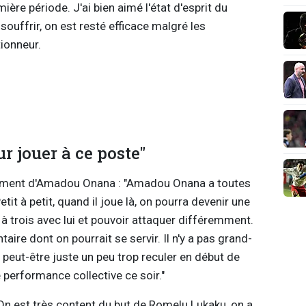
emière période. J'ai bien aimé l'état d'esprit du
ouffrir, on est resté efficace malgré les
tionneur.
ur jouer à ce poste"
nnement d'Amadou Onana : "Amadou Onana a toutes
etit à petit, quand il joue là, on pourra devenir une
à trois avec lui et pouvoir attaquer différemment.
re dont on pourrait se servir. Il n'y a pas grand-
 peut-être juste un peu trop reculer en début de
performance collective ce soir."
"On est très content du but de Romelu Lukaku, on a