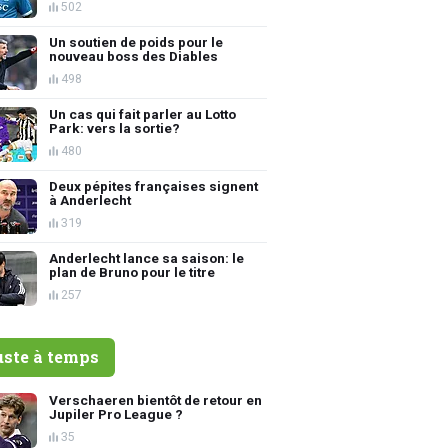
502
Un soutien de poids pour le
nouveau boss des Diables
498
Un cas qui fait parler au Lotto
Park: vers la sortie?
480
Deux pépites françaises signent
à Anderlecht
319
Anderlecht lance sa saison: le
plan de Bruno pour le titre
257
uste à temps
Verschaeren bientôt de retour en
Jupiler Pro League ?
35