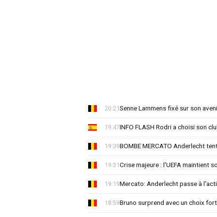
Senne Lammens fixé sur son aveni
20:21
INFO FLASH Rodri a choisi son cl
19:47
BOMBE MERCATO Anderlecht tente
19:39
Crise majeure : l'UEFA maintient s
19:31
Mercato: Anderlecht passe à l'act
19:19
Bruno surprend avec un choix for
18:59