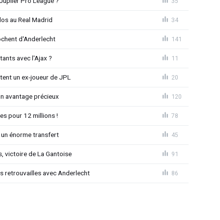
Jupiler Pro League ?
35
dos au Real Madrid
34
chent d'Anderlecht
141
tants avec l'Ajax ?
11
tent un ex-joueur de JPL
20
un avantage précieux
120
es pour 12 millions !
78
 un énorme transfert
45
, victoire de La Gantoise
91
es retrouvailles avec Anderlecht
86