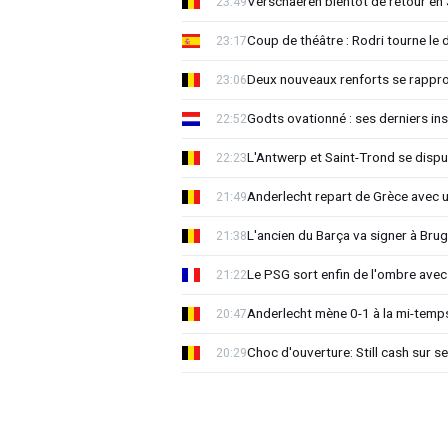
Verschaeren bientôt de retour en 
23:49
Coup de théâtre : Rodri tourne le 
23:17
Deux nouveaux renforts se rappro
23:06
Godts ovationné : ses derniers ins
22:52
L'Antwerp et Saint-Trond se dispu
22:23
Anderlecht repart de Grèce avec 
21:49
L'ancien du Barça va signer à Brug
21:38
Le PSG sort enfin de l'ombre avec
21:22
Anderlecht mène 0-1 à la mi-temps
20:47
Choc d'ouverture: Still cash sur s
20:29