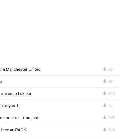
r à Manchester United
59
ub
63
 le coup Lukaku
502
on boycott
44
ion pour un attaquant
245
t face au PAOK
126