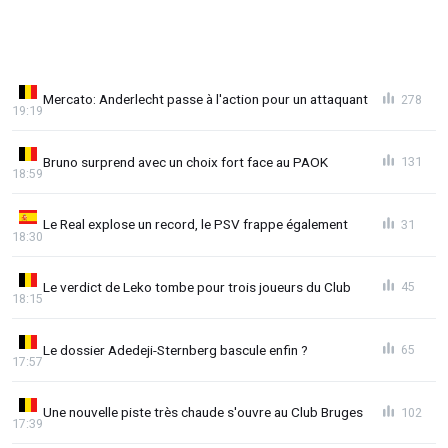
Mercato: Anderlecht passe à l'action pour un attaquant
278
19:19
Bruno surprend avec un choix fort face au PAOK
131
18:59
Le Real explose un record, le PSV frappe également
31
18:30
Le verdict de Leko tombe pour trois joueurs du Club
45
18:15
Le dossier Adedeji-Sternberg bascule enfin ?
65
17:57
Une nouvelle piste très chaude s'ouvre au Club Bruges
102
17:39