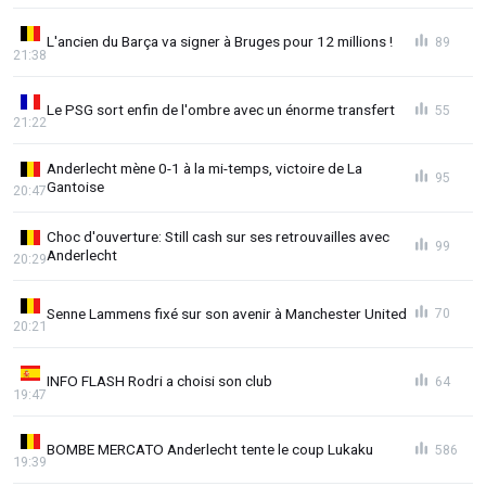
L'ancien du Barça va signer à Bruges pour 12 millions !
89
21:38
Le PSG sort enfin de l'ombre avec un énorme transfert
55
21:22
Anderlecht mène 0-1 à la mi-temps, victoire de La
95
Gantoise
20:47
Choc d'ouverture: Still cash sur ses retrouvailles avec
99
Anderlecht
20:29
Senne Lammens fixé sur son avenir à Manchester United
70
20:21
INFO FLASH Rodri a choisi son club
64
19:47
BOMBE MERCATO Anderlecht tente le coup Lukaku
586
19:39