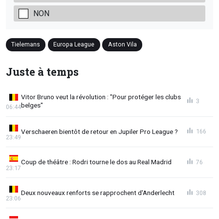
NON
Tielemans
Europa League
Aston Vila
Juste à temps
Vitor Bruno veut la révolution : "Pour protéger les clubs
3
belges"
06:44
Verschaeren bientôt de retour en Jupiler Pro League ?
166
23:49
Coup de théâtre : Rodri tourne le dos au Real Madrid
76
23:17
Deux nouveaux renforts se rapprochent d'Anderlecht
308
23:06