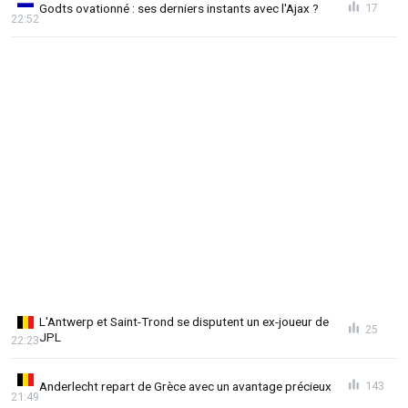
Godts ovationné : ses derniers instants avec l'Ajax ?
17
22:52
L'Antwerp et Saint-Trond se disputent un ex-joueur de
25
JPL
22:23
Anderlecht repart de Grèce avec un avantage précieux
143
21:49