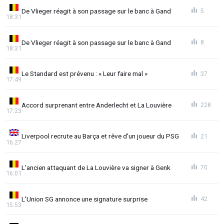
De Vlieger réagit à son passage sur le banc à Gand
5
18:31
De Vlieger réagit à son passage sur le banc à Gand
8
18:31
Le Standard est prévenu : « Leur faire mal »
37
17:49
Accord surprenant entre Anderlecht et La Louvière
228
17:23
Liverpool recrute au Barça et rêve d'un joueur du PSG
21
16:27
L'ancien attaquant de La Louvière va signer à Genk
70
16:01
L'Union SG annonce une signature surprise
42
15:53