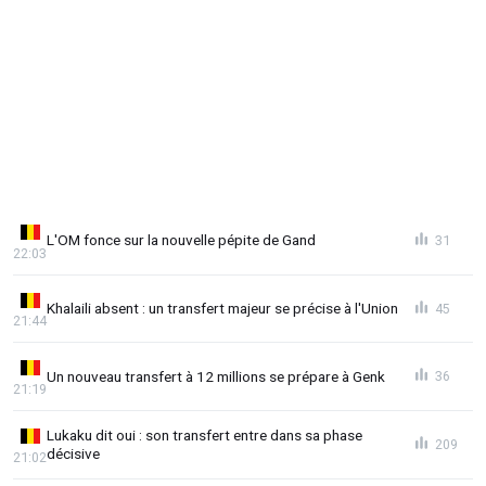
L'OM fonce sur la nouvelle pépite de Gand
31
22:03
Khalaili absent : un transfert majeur se précise à l'Union
45
21:44
Un nouveau transfert à 12 millions se prépare à Genk
36
21:19
Lukaku dit oui : son transfert entre dans sa phase
209
décisive
21:02