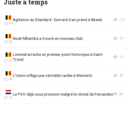
Juste à temps
Agitation au Standard : Euvrard s'en prend à Nkada
215
23:44
Noah Mbamba a trouvé un nouveau club
19
23:00
Lommel arrache un premier point historique à Saint-
12
Trond
22:52
L'Union inflige une véritable raclée à Westerlo
45
22:46
Le PSV déjà sous pression malgré le récital de Fernandez
38
22:16