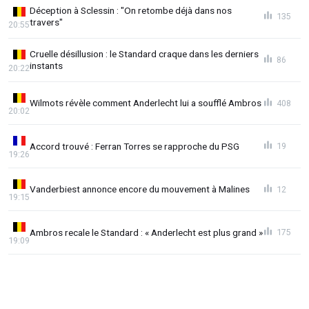
Déception à Sclessin : "On retombe déjà dans nos
135
travers"
20:55
Cruelle désillusion : le Standard craque dans les derniers
86
instants
20:22
Wilmots révèle comment Anderlecht lui a soufflé Ambros
408
20:02
Accord trouvé : Ferran Torres se rapproche du PSG
19
19:26
Vanderbiest annonce encore du mouvement à Malines
12
19:15
Ambros recale le Standard : « Anderlecht est plus grand »
175
19:09