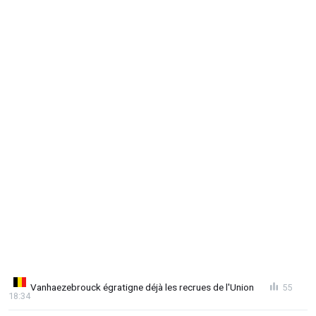
Vanhaezebrouck égratigne déjà les recrues de l'Union
55
18:34