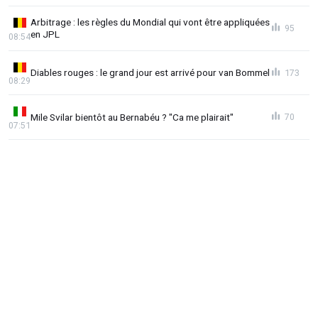
Arbitrage : les règles du Mondial qui vont être appliquées
95
en JPL
08:54
Diables rouges : le grand jour est arrivé pour van Bommel
173
08:29
Mile Svilar bientôt au Bernabéu ? "Ca me plairait"
70
07:51