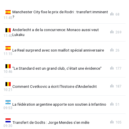
Manchester City fixe le prix de Rodri : transfert imminent
68
?
11:45
Anderlecht a de la concurrence: Monaco aussi veut
269
Lukaku
11:40
Le Real surprend avec son maillot spécial anniversaire
26
11:15
"Le Standard est un grand club, c'était une évidence"
177
10:46
Comment Cvetkovic a écrit l'histoire d'Anderlecht
187
10:21
La fédération argentine apporte son soutien à Infantino
51
09:53
Transfert de Godts : Jorge Mendes s'en mêle
105
09:30