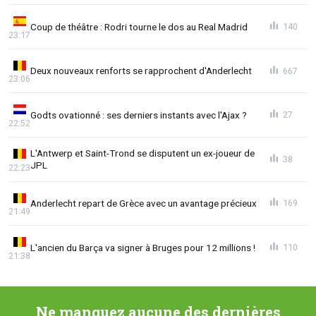
Coup de théâtre : Rodri tourne le dos au Real Madrid
140
23:17
Deux nouveaux renforts se rapprochent d'Anderlecht
667
23:06
Godts ovationné : ses derniers instants avec l'Ajax ?
27
22:52
L'Antwerp et Saint-Trond se disputent un ex-joueur de
38
JPL
22:23
Anderlecht repart de Grèce avec un avantage précieux
169
21:49
L'ancien du Barça va signer à Bruges pour 12 millions !
110
21:38
Ne manquez aucune des dernières