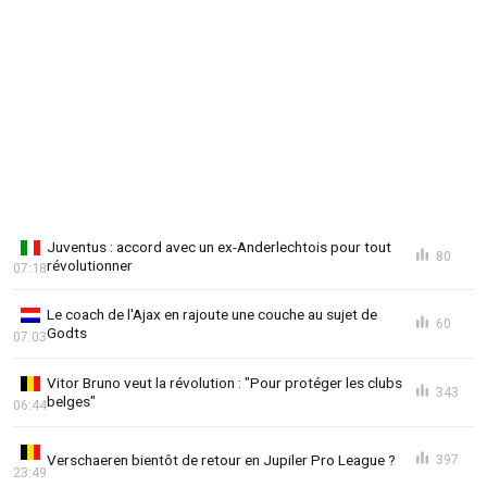
Juventus : accord avec un ex-Anderlechtois pour tout
80
révolutionner
07:18
Le coach de l'Ajax en rajoute une couche au sujet de
60
Godts
07:03
Vitor Bruno veut la révolution : "Pour protéger les clubs
343
belges"
06:44
Verschaeren bientôt de retour en Jupiler Pro League ?
397
23:49