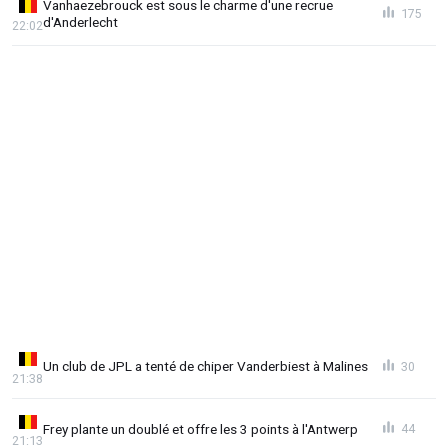
Vanhaezebrouck est sous le charme d'une recrue
175
d'Anderlecht
22:02
Un club de JPL a tenté de chiper Vanderbiest à Malines
30
21:38
Frey plante un doublé et offre les 3 points à l'Antwerp
44
21:13