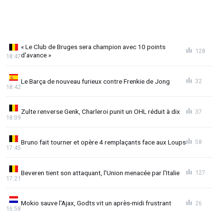
« Le Club de Bruges sera champion avec 10 points
128
d'avance »
18:47
Le Barça de nouveau furieux contre Frenkie de Jong
32
18:42
Zulte renverse Genk, Charleroi punit un OHL réduit à dix
37
18:09
Bruno fait tourner et opère 4 remplaçants face aux Loups
58
17:45
Beveren tient son attaquant, l'Union menacée par l'Italie
127
17:21
Mokio sauve l'Ajax, Godts vit un après-midi frustrant
26
16:58