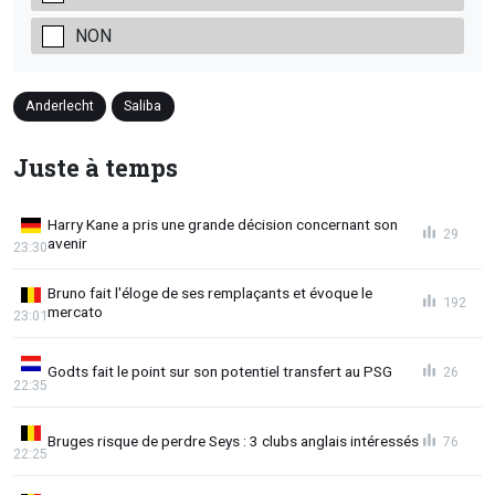
NON
Anderlecht
Saliba
Juste à temps
Harry Kane a pris une grande décision concernant son
29
avenir
23:30
Bruno fait l'éloge de ses remplaçants et évoque le
192
mercato
23:01
Godts fait le point sur son potentiel transfert au PSG
26
22:35
Bruges risque de perdre Seys : 3 clubs anglais intéressés
76
22:25