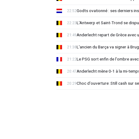
Godts ovationné : ses derniers ins
22:52
L'Antwerp et Saint-Trond se dispu
22:23
Anderlecht repart de Grèce avec 
21:49
L'ancien du Barça va signer à Brug
21:38
Le PSG sort enfin de l'ombre avec
21:22
Anderlecht mène 0-1 à la mi-temps
20:47
Choc d'ouverture: Still cash sur s
20:29