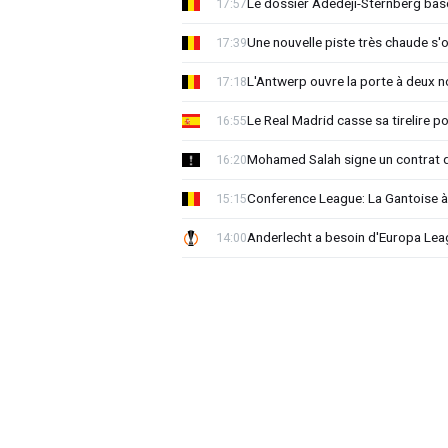
Le dossier Adedeji-Sternberg basc
17:57
Une nouvelle piste très chaude s'
17:39
L'Antwerp ouvre la porte à deux 
17:18
Le Real Madrid casse sa tirelire pou
16:55
Mohamed Salah signe un contrat d
16:20
Conference League: La Gantoise 
15:15
Anderlecht a besoin d'Europa 
14:00