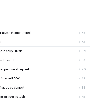
r à Manchester United
68
ub
63
 le coup Lukaku
573
on boycott
50
ion pour un attaquant
276
t face au PAOK
131
 frappe également
31
is joueurs du Club
45