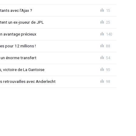
tants avec l'Ajax ?
15
tent un ex-joueur de JPL
25
un avantage précieux
140
es pour 12 millions !
88
 un énorme transfert
54
, victoire de La Gantoise
95
es retrouvailles avec Anderlecht
98