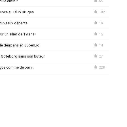
ule enfin ?
65
ouvre au Club Bruges
102
nouveaux départs
19
r un ailier de 19 ans !
15
e deux ans en SüperLig
14
à Göteborg sans son buteur
27
League comme de pain !
228