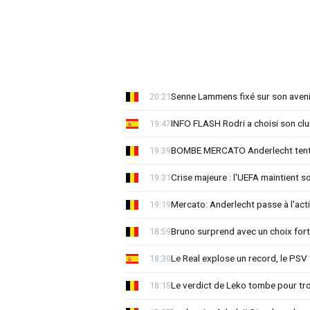
Senne Lammens fixé sur son aveni
20:21
INFO FLASH Rodri a choisi son cl
19:47
BOMBE MERCATO Anderlecht tente
19:39
Crise majeure : l'UEFA maintient s
19:31
Mercato: Anderlecht passe à l'act
19:19
Bruno surprend avec un choix for
18:59
Le Real explose un record, le PSV
18:30
Le verdict de Leko tombe pour tro
18:15