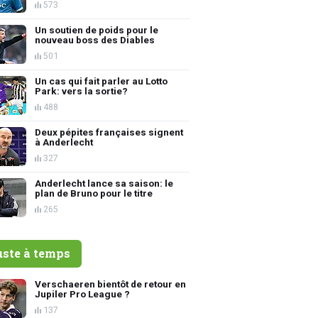
573
Un soutien de poids pour le
nouveau boss des Diables
501
Un cas qui fait parler au Lotto
Park: vers la sortie?
488
Deux pépites françaises signent
à Anderlecht
327
Anderlecht lance sa saison: le
plan de Bruno pour le titre
265
uste à temps
Verschaeren bientôt de retour en
Jupiler Pro League ?
137