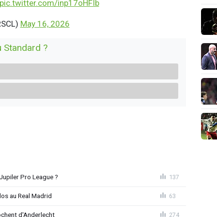
pic.twitter.com/inp17oHFIb
RSCL)
May 16, 2026
u Standard ?
Jupiler Pro League ?
137
dos au Real Madrid
63
chent d'Anderlecht
274