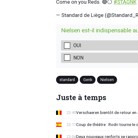
Come on you Reds. 🔴⚪️
#STAGNK
— Standard de Liège (@Standard_
Nielsen est-il indispensable a
OUI
NON
standard
Genk
Nielsen
Juste à temps
Verschaeren bientôt de retour en 
23:49
Coup de théâtre : Rodri tourne le 
23:17
Deux nouveaux renforts se rappro
23:06