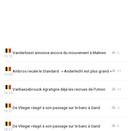
Vanderbiest annonce encore du mouvement à Malines
5
19:15
Ambros recale le Standard : « Anderlecht est plus grand »
91
19:09
Vanhaezebrouck égratigne déjà les recrues de l'Union
41
18:34
De Vlieger réagit à son passage sur le banc à Gand
4
18:31
De Vlieger réagit à son passage sur le banc à Gand
5
18:31