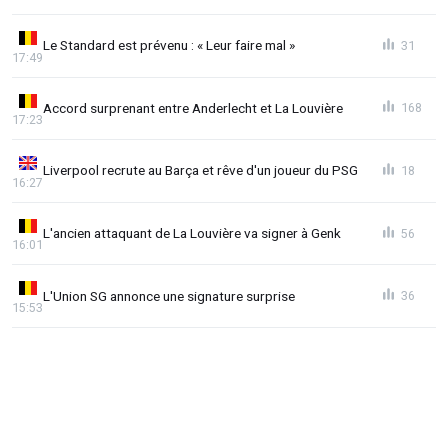
Le Standard est prévenu : « Leur faire mal »
31
17:49
Accord surprenant entre Anderlecht et La Louvière
168
17:23
Liverpool recrute au Barça et rêve d'un joueur du PSG
18
16:27
L'ancien attaquant de La Louvière va signer à Genk
56
16:01
L'Union SG annonce une signature surprise
36
15:53