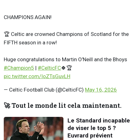
CHAMPIONS AGAIN!
🏆 Celtic are crowned Champions of Scotland for the
FIFTH season in a row!
Huge congratulations to Martin O’Neill and the Bhoys
#Champion5
|
#CelticFC
🍀🏆
pic.twitter.com/IoZTsGuvLH
— Celtic Football Club (@CelticFC)
May 16, 2026
🚀 Tout le monde lit cela maintenant.
Le Standard incapable
de viser le top 5 ?
Euvrard prévient