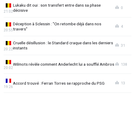
Lukaku dit oui : son transfert entre dans sa phase
0
décisive
21:02
Déception à Sclessin : "On retombe déjà dans nos
4
travers"
20:55
Cruelle désillusion : le Standard craque dans les derniers
31
instants
20:22
Wilmots révèle comment Anderlecht lui a soufflé Ambros
138
20:02
Accord trouvé : Ferran Torres se rapproche du PSG
13
19:26