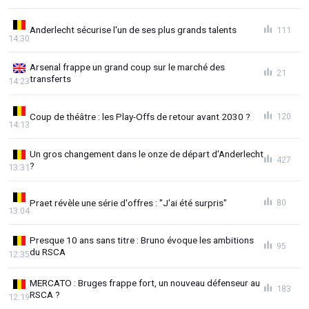
Anderlecht sécurise l'un de ses plus grands talents
111
14:30
Arsenal frappe un grand coup sur le marché des
21
transferts
14:23
Coup de théâtre : les Play-Offs de retour avant 2030 ?
120
14:13
Un gros changement dans le onze de départ d'Anderlecht
427
?
13:31
Praet révèle une série d'offres : "J'ai été surpris"
80
13:04
Presque 10 ans sans titre : Bruno évoque les ambitions
95
du RSCA
12:35
MERCATO : Bruges frappe fort, un nouveau défenseur au
183
RSCA ?
12:19