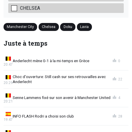
CHELSEA
Manchester City
Chelsea
Doku
Lavia
Juste à temps
Anderlecht mène 0-1 à la mi-temps en Grèce
0
20:47
Choc d'ouverture: Still cash sur ses retrouvailles avec
22
Anderlecht
20:29
Senne Lammens fixé sur son avenir à Manchester United
4
20:21
INFO FLASH Rodri a choisi son club
28
19:47