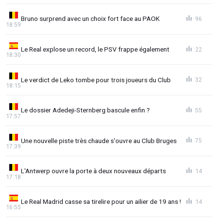
Bruno surprend avec un choix fort face au PAOK
96
18:59
Le Real explose un record, le PSV frappe également
22
18:30
Le verdict de Leko tombe pour trois joueurs du Club
32
18:15
Le dossier Adedeji-Sternberg bascule enfin ?
55
17:57
Une nouvelle piste très chaude s'ouvre au Club Bruges
75
17:39
L'Antwerp ouvre la porte à deux nouveaux départs
14
17:18
Le Real Madrid casse sa tirelire pour un ailier de 19 ans !
14
16:55