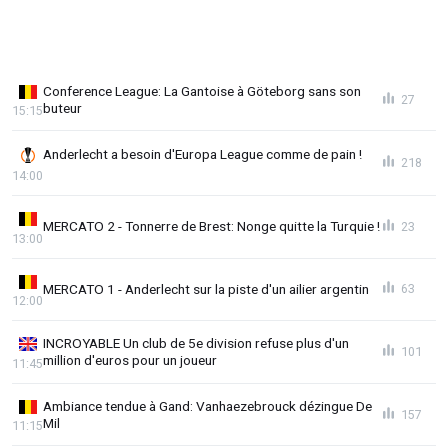
Conference League: La Gantoise à Göteborg sans son
27
buteur
15:15
Anderlecht a besoin d'Europa League comme de pain !
218
14:00
MERCATO 2 - Tonnerre de Brest: Nonge quitte la Turquie !
23
13:00
MERCATO 1 - Anderlecht sur la piste d'un ailier argentin
63
12:00
INCROYABLE Un club de 5e division refuse plus d'un
101
million d'euros pour un joueur
11:45
Ambiance tendue à Gand: Vanhaezebrouck dézingue De
157
Mil
11:15