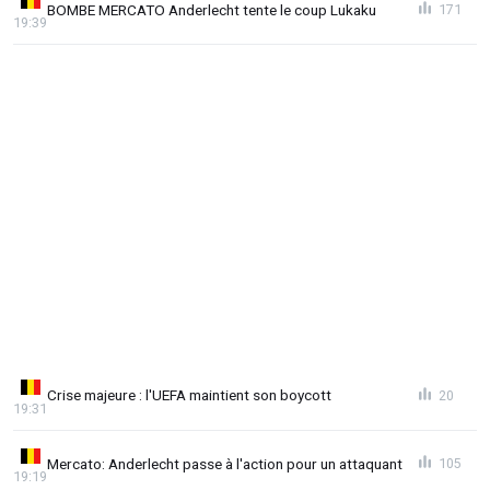
BOMBE MERCATO Anderlecht tente le coup Lukaku
171
19:39
Crise majeure : l'UEFA maintient son boycott
20
19:31
Mercato: Anderlecht passe à l'action pour un attaquant
105
19:19