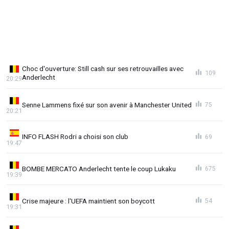
Choc d'ouverture: Still cash sur ses retrouvailles avec
109
Anderlecht
20:29
Senne Lammens fixé sur son avenir à Manchester United
75
20:21
INFO FLASH Rodri a choisi son club
69
19:47
BOMBE MERCATO Anderlecht tente le coup Lukaku
675
19:39
Crise majeure : l'UEFA maintient son boycott
54
19:31