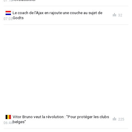
07:18
Le coach de l'Ajax en rajoute une couche au sujet de
32
Godts
07:03
Vitor Bruno veut la révolution : "Pour protéger les clubs
225
belges"
06:44