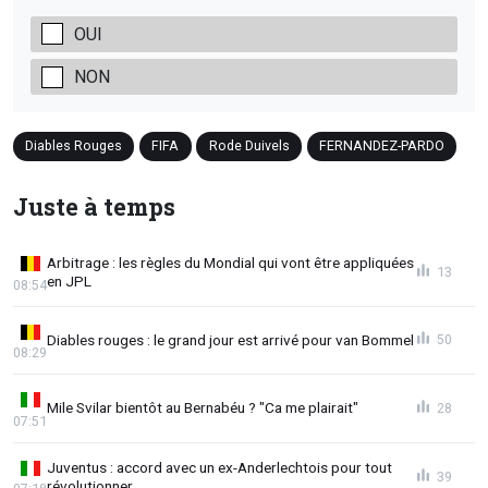
OUI
NON
Diables Rouges
FIFA
Rode Duivels
FERNANDEZ-PARDO
Juste à temps
Arbitrage : les règles du Mondial qui vont être appliquées
13
en JPL
08:54
Diables rouges : le grand jour est arrivé pour van Bommel
50
08:29
Mile Svilar bientôt au Bernabéu ? "Ca me plairait"
28
07:51
Juventus : accord avec un ex-Anderlechtois pour tout
39
révolutionner