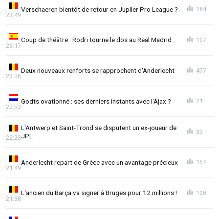
Verschaeren bientôt de retour en Jupiler Pro League ?
284
23:49
Coup de théâtre : Rodri tourne le dos au Real Madrid
107
23:17
Deux nouveaux renforts se rapprochent d'Anderlecht
477
23:06
Godts ovationné : ses derniers instants avec l'Ajax ?
21
22:52
L'Antwerp et Saint-Trond se disputent un ex-joueur de
33
JPL
22:23
Anderlecht repart de Grèce avec un avantage précieux
157
21:49
L'ancien du Barça va signer à Bruges pour 12 millions !
100
21:38