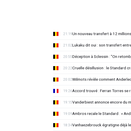
Un nouveau transfert à 12 million
21:19
Lukaku dit oui : son transfert ent
21:02
Déception à Sclessin : "On retomb
20:55
Cruelle désillusion : le Standard c
20:22
Wilmots révèle comment Anderlech
20:02
Accord trouvé : Ferran Torres se
19:26
Vanderbiest annonce encore du 
19:15
Ambros recale le Standard : « And
19:09
Vanhaezebrouck égratigne déjà les
18:34