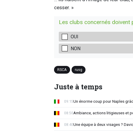
cesser. »
Les clubs concernés doivent 
OUI
NON
RSCA
rusg
Juste à temps
Un énorme coup pour Naples grâc
09:15
Ambiance, actions litigieuses et po
08:50
Une équipe à deux visages ? Davi
08:40