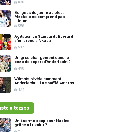
830
Burgess du jaune au bleu:
Mechele ne comprend pas
l'Union
558
Agitation au Standard : Euvrard
s'en prend à Nkada
517
Un gros changement dans le
onze de départ d'Anderlecht ?
490
Wilmots révèle comment
Anderlecht lui a soufflé Ambros
474
uste à temps
Un énorme coup pour Naples
grâce à Lukaku ?
2