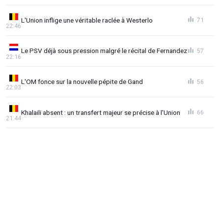
L'Union inflige une véritable raclée à Westerlo
71
22:46
Le PSV déjà sous pression malgré le récital de Fernandez
57
22:16
L'OM fonce sur la nouvelle pépite de Gand
56
22:03
Khalaili absent : un transfert majeur se précise à l'Union
66
21:44