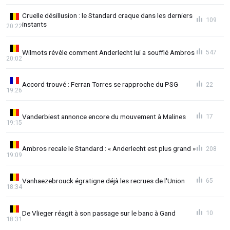
Cruelle désillusion : le Standard craque dans les derniers
109
instants
20:22
Wilmots révèle comment Anderlecht lui a soufflé Ambros
547
20:02
Accord trouvé : Ferran Torres se rapproche du PSG
22
19:26
Vanderbiest annonce encore du mouvement à Malines
17
19:15
Ambros recale le Standard : « Anderlecht est plus grand »
208
19:09
Vanhaezebrouck égratigne déjà les recrues de l'Union
65
18:34
De Vlieger réagit à son passage sur le banc à Gand
10
18:31