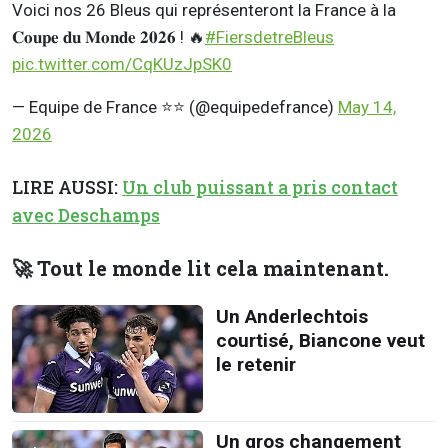
Voici nos 26 Bleus qui représenteront la France à la
𝐂𝐨𝐮𝐩𝐞 𝐝𝐮 𝐌𝐨𝐧𝐝𝐞 𝟐𝟎𝟐𝟔 ! 🔥
#FiersdetreBleus
pic.twitter.com/CqKUzJpSK0
— Equipe de France ⭐⭐ (@equipedefrance)
May 14,
2026
LIRE AUSSI:
Un club puissant a pris contact
avec Deschamps
🚀 Tout le monde lit cela maintenant.
Un Anderlechtois
courtisé, Biancone veut
le retenir
Un gros changement