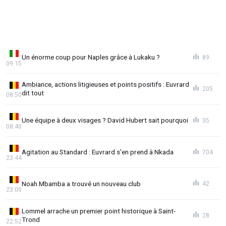
Un énorme coup pour Naples grâce à Lukaku ?
89
09:15
Ambiance, actions litigieuses et points positifs : Euvrard
205
dit tout
08:50
Une équipe à deux visages ? David Hubert sait pourquoi
35
08:40
Agitation au Standard : Euvrard s'en prend à Nkada
704
23:44
Noah Mbamba a trouvé un nouveau club
42
23:00
Lommel arrache un premier point historique à Saint-
28
Trond
22:52