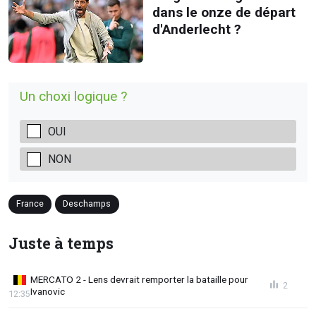
dans le onze de départ
d'Anderlecht ?
Un choxi logique ?
OUI
NON
France
Deschamps
Juste à temps
MERCATO 2 - Lens devrait remporter la bataille pour
2
Ivanovic
12:35