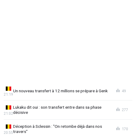
Un nouveau transfert à 12 millions se prépare à Genk
49
21:19
Lukaku dit oui : son transfert entre dans sa phase
277
décisive
21:02
Déception à Sclessin : "On retombe déjà dans nos
170
travers"
20:55