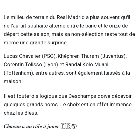
Le milieu de terrain du Real Madrid a plus souvent qu'il
ne l'aurait souhaité alterné entre le banc et le onze de
départ cette saison, mais sa non-sélection reste tout de
même une grande surprise.
Lucas Chevalier (PSG), Khéphren Thuram (Juventus),
Corentin Tolisso (Lyon) et Randal Kolo Muani
(Tottenham), entre autres, sont également laissés à la
maison.
Il est toutefois logique que Deschamps doive décevoir
quelques grands noms. Le choix est en effet immense
chez les Bleus.
𝑪𝒉𝒂𝒄𝒖𝒏 𝒂 𝒖𝒏 𝒓𝒐̂𝒍𝒆 𝒂̀ 𝒋𝒐𝒖𝒆𝒓 🇫🇷🌎