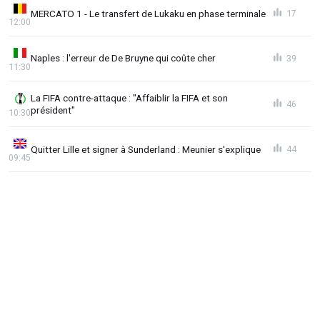
MERCATO 1 - Le transfert de Lukaku en phase terminale
17
12:00
Naples : l'erreur de De Bruyne qui coûte cher
39
11:30
La FIFA contre-attaque : "Affaiblir la FIFA et son
46
président"
10:30
Quitter Lille et signer à Sunderland : Meunier s'explique
44
09:45