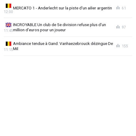
MERCATO 1 - Anderlecht sur la piste d'un ailier argentin
61
12:00
INCROYABLE Un club de 5e division refuse plus d'un
97
million d'euros pour un joueur
11:45
Ambiance tendue à Gand: Vanhaezebrouck dézingue De
155
Mil
11:15