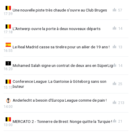
Une nouvelle piste très chaude s'ouvre au Club Bruges
57
17:39
L'Antwerp ouvre la porte à deux nouveaux départs
14
17:18
Le Real Madrid casse sa tirelire pour un ailier de 19 ans !
13
16:55
Mohamed Salah signe un contrat de deux ans en SüperLig
14
16:20
Conference League: La Gantoise à Göteborg sans son
25
buteur
15:15
Anderlecht a besoin d'Europa League comme de pain !
213
14:00
MERCATO 2 - Tonnerre de Brest: Nonge quitte la Turquie !
21
13:00