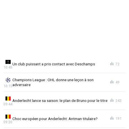
Un club puissant a pris contact avec Deschamps
72
10:45
Champions League : OHL donne une leçon à son
49
adversaire
10:15
Anderlecht lance sa saison: le plan de Bruno pour le titre
243
09:44
Choc européen pour Anderlecht: Antman titulaire?
191
09:30