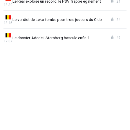
Le Real explose un record, le PSV frappe également
21
18:30
Le verdict de Leko tombe pour trois joueurs du Club
24
18:15
Le dossier Adedeji-Sternberg bascule enfin ?
49
17:57