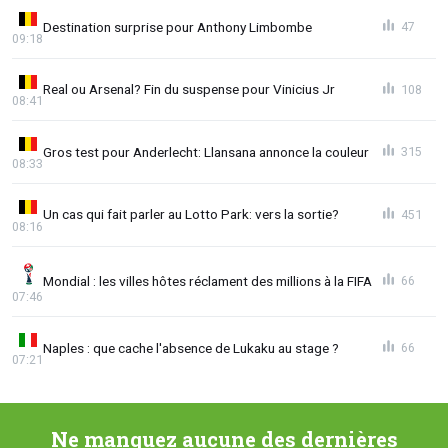
Destination surprise pour Anthony Limbombe
47
09:18
Real ou Arsenal? Fin du suspense pour Vinicius Jr
108
08:41
Gros test pour Anderlecht: Llansana annonce la couleur
315
08:33
Un cas qui fait parler au Lotto Park: vers la sortie?
451
08:16
Mondial : les villes hôtes réclament des millions à la FIFA
66
07:46
Naples : que cache l'absence de Lukaku au stage ?
66
07:21
Ne manquez aucune des dernières