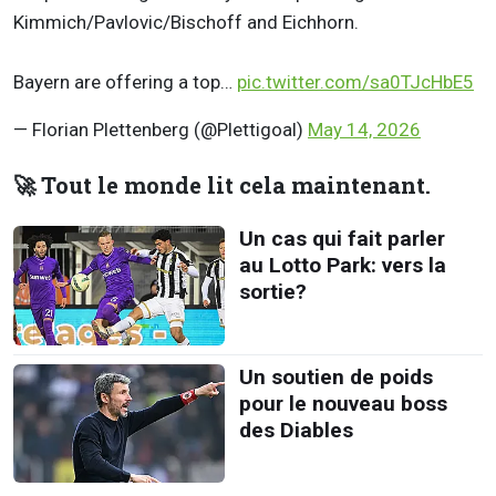
Kimmich/Pavlovic/Bischoff and Eichhorn.
Bayern are offering a top…
pic.twitter.com/sa0TJcHbE5
— Florian Plettenberg (@Plettigoal)
May 14, 2026
🚀 Tout le monde lit cela maintenant.
Un cas qui fait parler
au Lotto Park: vers la
sortie?
Un soutien de poids
pour le nouveau boss
des Diables