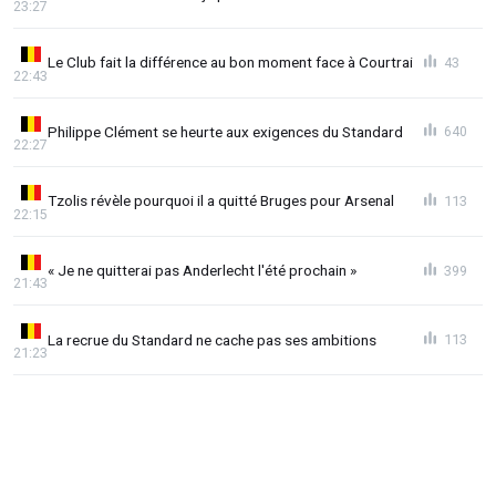
23:27
Le Club fait la différence au bon moment face à Courtrai
43
22:43
Philippe Clément se heurte aux exigences du Standard
640
22:27
Tzolis révèle pourquoi il a quitté Bruges pour Arsenal
113
22:15
« Je ne quitterai pas Anderlecht l'été prochain »
399
21:43
La recrue du Standard ne cache pas ses ambitions
113
21:23