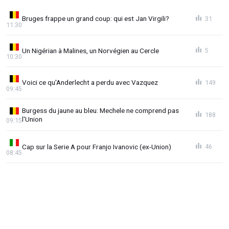
Bruges frappe un grand coup: qui est Jan Virgili?
31
11:30
Un Nigérian à Malines, un Norvégien au Cercle
5
10:30
Voici ce qu'Anderlecht a perdu avec Vazquez
149
09:45
Burgess du jaune au bleu: Mechele ne comprend pas
188
l'Union
09:15
Cap sur la Serie A pour Franjo Ivanovic (ex-Union)
46
08:45