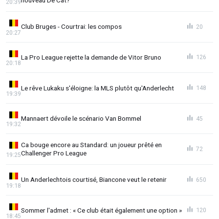
nouveau De Cat?
20:39
Club Bruges - Courtrai: les compos
20
20:27
La Pro League rejette la demande de Vitor Bruno
126
20:18
Le rêve Lukaku s'éloigne: la MLS plutôt qu'Anderlecht
148
19:39
Mannaert dévoile le scénario Van Bommel
45
19:32
Ca bouge encore au Standard: un joueur prêté en
72
Challenger Pro League
19:25
Un Anderlechtois courtisé, Biancone veut le retenir
650
19:18
Sommer l'admet : « Ce club était également une option »
120
18:45