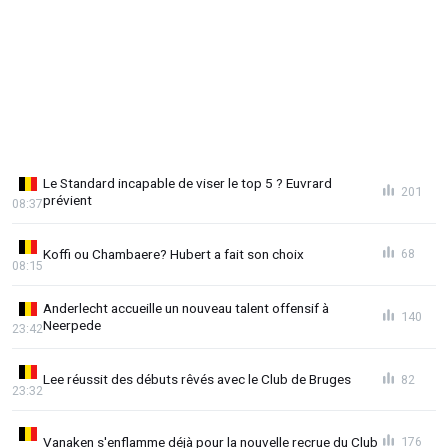
Le Standard incapable de viser le top 5 ? Euvrard
201
prévient
08:37
Koffi ou Chambaere? Hubert a fait son choix
68
08:15
Anderlecht accueille un nouveau talent offensif à
140
Neerpede
23:42
Lee réussit des débuts rêvés avec le Club de Bruges
82
23:32
Vanaken s'enflamme déjà pour la nouvelle recrue du Club
176