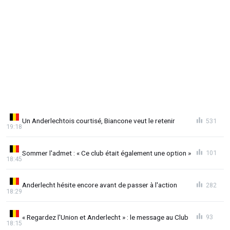
Un Anderlechtois courtisé, Biancone veut le retenir
531
19:18
Sommer l'admet : « Ce club était également une option »
101
18:45
Anderlecht hésite encore avant de passer à l'action
282
18:29
« Regardez l'Union et Anderlecht » : le message au Club
93
18:15