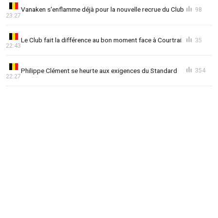
Vanaken s'enflamme déjà pour la nouvelle recrue du Club
98
23:27
Le Club fait la différence au bon moment face à Courtrai
35
22:43
Philippe Clément se heurte aux exigences du Standard
354
22:27