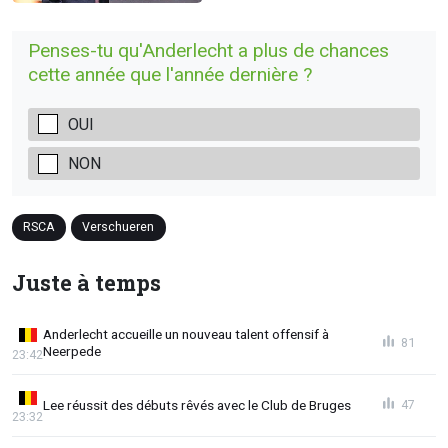
Penses-tu qu'Anderlecht a plus de chances
cette année que l'année dernière ?
OUI
NON
RSCA
Verschueren
Juste à temps
Anderlecht accueille un nouveau talent offensif à
81
Neerpede
23:42
Lee réussit des débuts rêvés avec le Club de Bruges
47
23:32