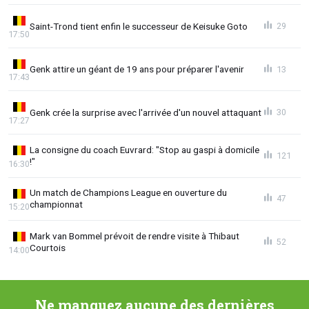
Saint-Trond tient enfin le successeur de Keisuke Goto
29
17:50
Genk attire un géant de 19 ans pour préparer l'avenir
13
17:43
Genk crée la surprise avec l'arrivée d'un nouvel attaquant
30
17:27
La consigne du coach Euvrard: "Stop au gaspi à domicile
121
!"
16:30
Un match de Champions League en ouverture du
47
championnat
15:20
Mark van Bommel prévoit de rendre visite à Thibaut
52
Courtois
14:00
Ne manquez aucune des dernières