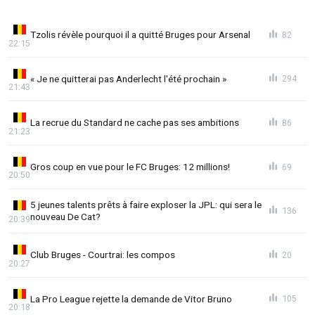
Tzolis révèle pourquoi il a quitté Bruges pour Arsenal
82
22:15
« Je ne quitterai pas Anderlecht l'été prochain »
294
21:43
La recrue du Standard ne cache pas ses ambitions
86
21:23
Gros coup en vue pour le FC Bruges: 12 millions!
69
20:50
5 jeunes talents prêts à faire exploser la JPL: qui sera le
136
nouveau De Cat?
20:39
Club Bruges - Courtrai: les compos
20
20:27
La Pro League rejette la demande de Vitor Bruno
105
20:18