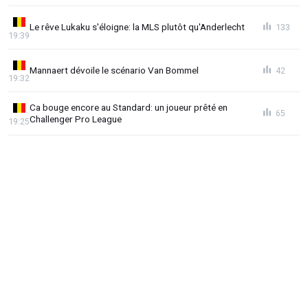
Le rêve Lukaku s'éloigne: la MLS plutôt qu'Anderlecht
133
19:39
Mannaert dévoile le scénario Van Bommel
42
19:32
Ca bouge encore au Standard: un joueur prêté en
65
Challenger Pro League
19:25