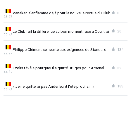
Vanaken s'enflamme déjà pour la nouvelle recrue du Club
0
23:27
Le Club fait la différence au bon moment face à Courtrai
20
22:43
Philippe Clément se heurte aux exigences du Standard
134
22:27
Tzolis révèle pourquoi il a quitté Bruges pour Arsenal
32
22:15
« Je ne quitterai pas Anderlecht l'été prochain »
183
21:43