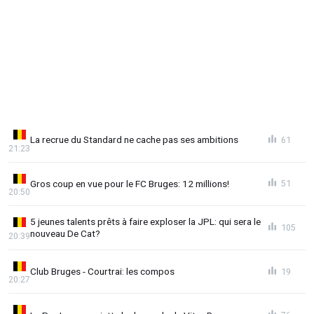
La recrue du Standard ne cache pas ses ambitions
61
21:23
Gros coup en vue pour le FC Bruges: 12 millions!
51
20:50
5 jeunes talents prêts à faire exploser la JPL: qui sera le
105
nouveau De Cat?
20:39
Club Bruges - Courtrai: les compos
19
20:27