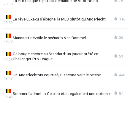
La Pro League rejette la demande de Vitor Bruno
76
20:18
Le rêve Lukaku s'éloigne: la MLS plutôt qu'Anderlecht
116
19:39
Mannaert dévoile le scénario Van Bommel
36
19:32
Ca bouge encore au Standard: un joueur prêté en
59
Challenger Pro League
19:25
Un Anderlechtois courtisé, Biancone veut le retenir
440
19:18
Sommer l'admet : « Ce club était également une option »
87
18:45