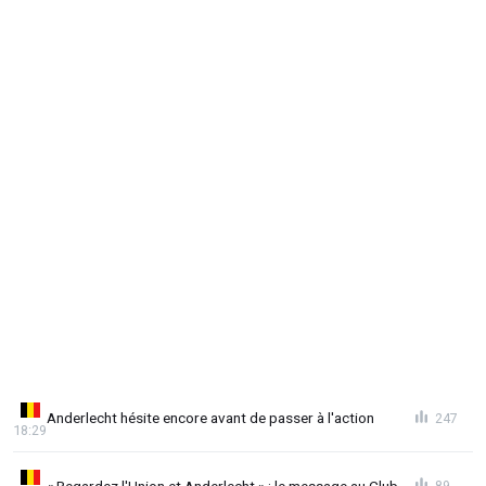
Anderlecht hésite encore avant de passer à l'action
247
18:29
« Regardez l'Union et Anderlecht » : le message au Club
89