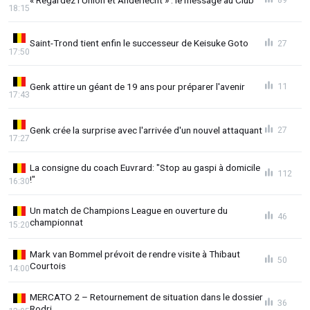
18:15
Saint-Trond tient enfin le successeur de Keisuke Goto
27
17:50
Genk attire un géant de 19 ans pour préparer l'avenir
11
17:43
Genk crée la surprise avec l'arrivée d'un nouvel attaquant
27
17:27
La consigne du coach Euvrard: "Stop au gaspi à domicile
112
!"
16:30
Un match de Champions League en ouverture du
46
championnat
15:20
Mark van Bommel prévoit de rendre visite à Thibaut
50
Courtois
14:00
MERCATO 2 – Retournement de situation dans le dossier
36
Rodri