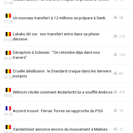
21:44
Un nouveau transfert à 12 millions se prépare à Genk
38
21:19
Lukaku dit oui : son transfert entre dans sa phase
216
décisive
21:02
Déception à Sclessin : "On retombe déjà dans nos
139
travers"
20:55
Cruelle désillusion : le Standard craque dans les derniers
89
instants
20:22
Wilmots révèle comment Anderlecht lui a soufflé Ambros
415
20:02
Accord trouvé : Ferran Torres se rapproche du PSG
19
19:26
Vanderbiest annonce encore du mouvement à Malines
12
19:15