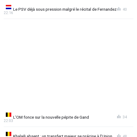
Le PSV déjà sous pression malgré le récital de Fernandez
40
22:16
L'OM fonce sur la nouvelle pépite de Gand
34
22:03
Khalaili absent : un transfert majeur se précise à l'Union
48