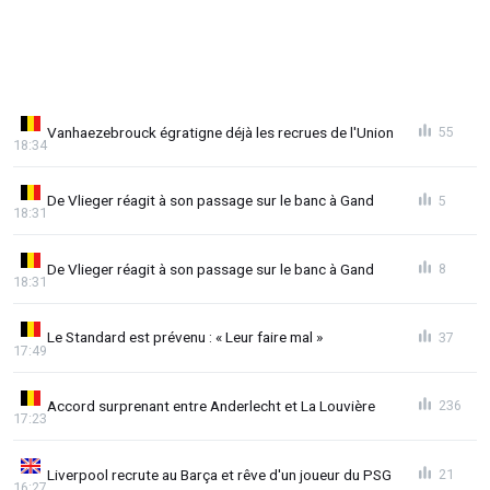
Vanhaezebrouck égratigne déjà les recrues de l'Union
55
18:34
De Vlieger réagit à son passage sur le banc à Gand
5
18:31
De Vlieger réagit à son passage sur le banc à Gand
8
18:31
Le Standard est prévenu : « Leur faire mal »
37
17:49
Accord surprenant entre Anderlecht et La Louvière
236
17:23
Liverpool recrute au Barça et rêve d'un joueur du PSG
21
16:27