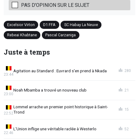
PAS D'OPINION SUR LE SUJET
Excelsior Virton
D1 FFA
SC Habay La Neuve
Rebeai Khabtane
Pascal Carzaniga
Juste à temps
Agitation au Standard : Euvrard s'en prend à Nkada
280
23:44
Noah Mbamba a trouvé un nouveau club
21
23:00
Lommel arrache un premier point historique à Saint-
15
Trond
22:52
L'Union inflige une véritable raclée à Westerlo
52
22:46