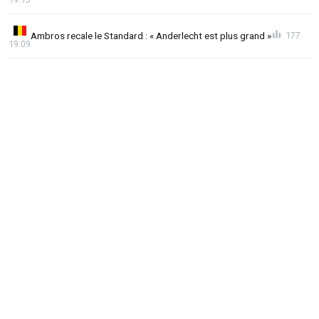
Ambros recale le Standard : « Anderlecht est plus grand »
177
19:09