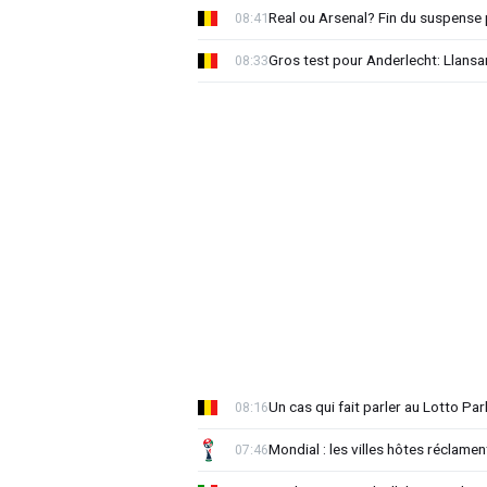
Real ou Arsenal? Fin du suspense 
08:41
Gros test pour Anderlecht: Llansa
08:33
Un cas qui fait parler au Lotto Park
08:16
Mondial : les villes hôtes réclament
07:46