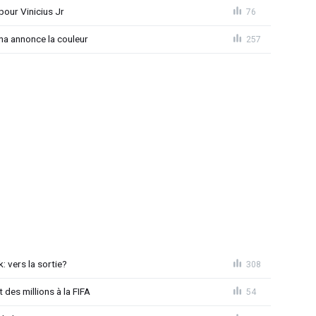
pour Vinicius Jr
76
na annonce la couleur
257
: vers la sortie?
308
 des millions à la FIFA
54