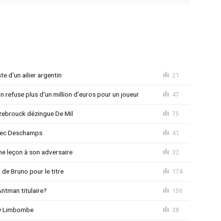
e d'un ailier argentin
21
 refuse plus d'un million d'euros pour un joueur
47
ebrouck dézingue De Mil
75
avec Deschamps
41
e leçon à son adversaire
32
 de Bruno pour le titre
174
ntman titulaire?
156
ny Limbombe
38