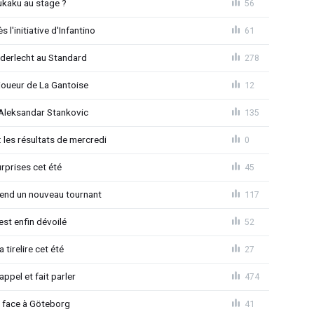
ukaku au stage ?
56
l'initiative d'Infantino
61
Anderlecht au Standard
278
joueur de La Gantoise
12
r Aleksandar Stankovic
135
 les résultats de mercredi
0
rprises cet été
45
rend un nouveau tournant
117
est enfin dévoilé
52
 tirelire cet été
27
ppel et fait parler
474
d face à Göteborg
41