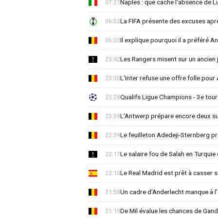
Naples : que cache l'absence de L
07:21
La FIFA présente des excuses après 
06:52
Il explique pourquoi il a préféré 
06:32
Les Rangers misent sur un ancien 
23:42
L'Inter refuse une offre folle pou
23:30
Qualifs Ligue Champions - 3e tour:
23:28
L'Antwerp prépare encore deux su
23:09
Le feuilleton Adedeji-Sternberg p
22:39
Le salaire fou de Salah en Turquie 
22:17
Le Real Madrid est prêt à casser sa
22:10
Un cadre d'Anderlecht manque à l'a
21:58
De Mil évalue les chances de Gan
21:19