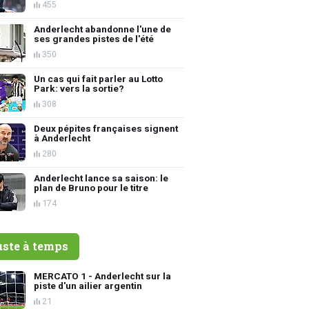
455
Anderlecht abandonne l'une de
ses grandes pistes de l'été
350
Un cas qui fait parler au Lotto
Park: vers la sortie?
308
Deux pépites françaises signent
à Anderlecht
280
Anderlecht lance sa saison: le
plan de Bruno pour le titre
174
uste à temps
MERCATO 1 - Anderlecht sur la
piste d'un ailier argentin
21