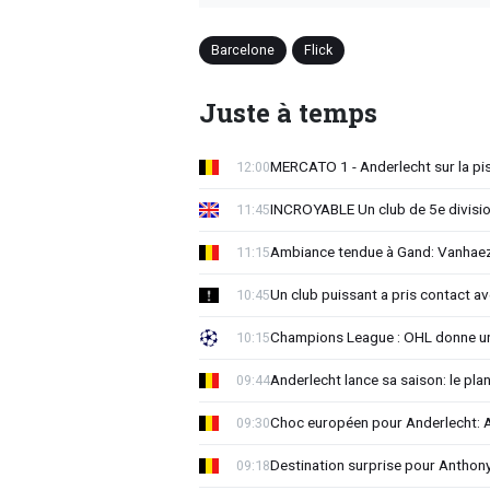
Barcelone
Flick
Juste à temps
MERCATO 1 - Anderlecht sur la pist
12:00
INCROYABLE Un club de 5e division
11:45
Ambiance tendue à Gand: Vanhaez
11:15
Un club puissant a pris contact 
10:45
Champions League : OHL donne un
10:15
Anderlecht lance sa saison: le plan
09:44
Choc européen pour Anderlecht: A
09:30
Destination surprise pour Antho
09:18