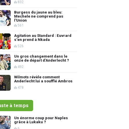
832
Burgess du jaune au bleu:
Mechele ne comprend pas
l'Union
561
Agitation au Standard : Euvrard
s'en prend à Nkada
526
Un gros changement dans le
onze de départ d'Anderlecht ?
492
Wilmots révèle comment
Anderlecht lui a soufflé Ambros
478
uste à temps
Un énorme coup pour Naples
grâce à Lukaku ?
6