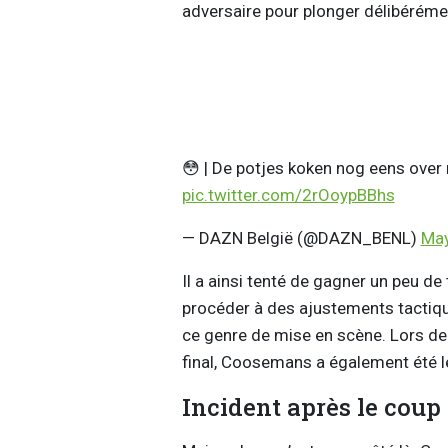
adversaire pour plonger délibérémen
😳 | De potjes koken nog eens over n
pic.twitter.com/2rOoypBBhs
— DAZN België (@DAZN_BENL)
May
Il a ainsi tenté de gagner un peu de
procéder à des ajustements tactiques
ce genre de mise en scène. Lors de la
final, Coosemans a également été le
Incident après le coup d