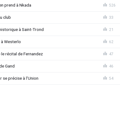
'en prend à Nkada
526
u club
33
istorique à Saint-Trond
21
e à Westerlo
62
le récital de Fernandez
47
 de Gand
46
r se précise à l'Union
54