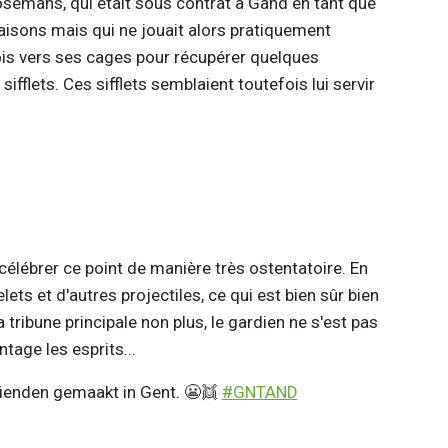
oosemans, qui était sous contrat à Gand en tant que
aisons mais qui ne jouait alors pratiquement
ois vers ses cages pour récupérer quelques
 sifflets. Ces sifflets semblaient toutefois lui servir
à célébrer ce point de manière très ostentatoire. En
elets et d'autres projectiles, ce qui est bien sûr bien
 tribune principale non plus, le gardien ne s'est pas
ntage les esprits...
rienden gemaakt in Gent. 😬👯
#GNTAND