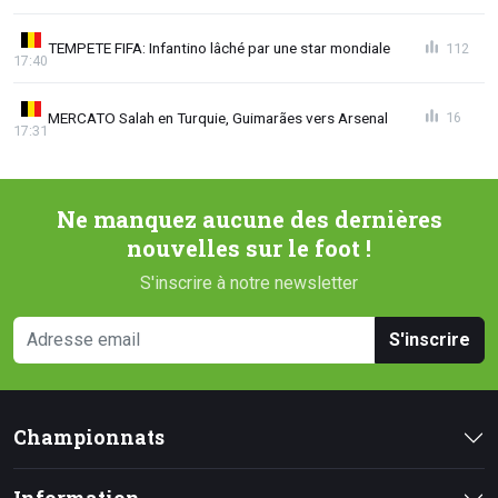
TEMPETE FIFA: Infantino lâché par une star mondiale
112
17:40
MERCATO Salah en Turquie, Guimarães vers Arsenal
16
17:31
Ne manquez aucune des dernières
nouvelles sur le foot !
S'inscrire à notre newsletter
S'inscrire
Championnats