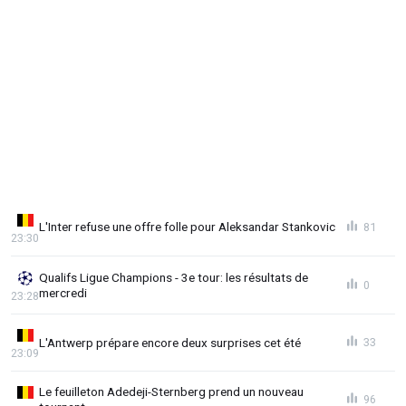
L'Inter refuse une offre folle pour Aleksandar Stankovic
81
23:30
Qualifs Ligue Champions - 3e tour: les résultats de
0
mercredi
23:28
L'Antwerp prépare encore deux surprises cet été
33
23:09
Le feuilleton Adedeji-Sternberg prend un nouveau
96