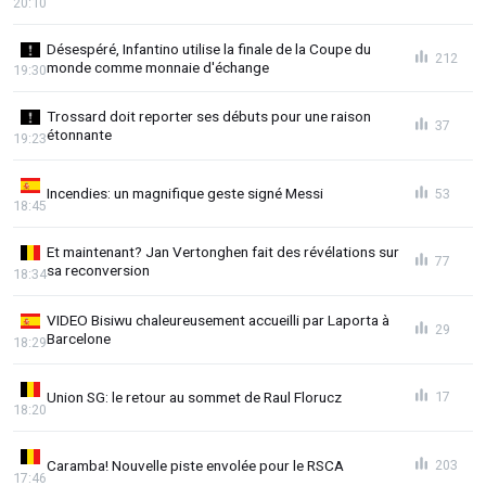
20:10
Désespéré, Infantino utilise la finale de la Coupe du
212
monde comme monnaie d'échange
19:30
Trossard doit reporter ses débuts pour une raison
37
étonnante
19:23
Incendies: un magnifique geste signé Messi
53
18:45
Et maintenant? Jan Vertonghen fait des révélations sur
77
sa reconversion
18:34
VIDEO Bisiwu chaleureusement accueilli par Laporta à
29
Barcelone
18:29
Union SG: le retour au sommet de Raul Florucz
17
18:20
Caramba! Nouvelle piste envolée pour le RSCA
203
17:46