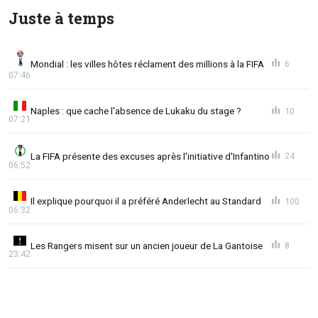
Juste à temps
Mondial : les villes hôtes réclament des millions à la FIFA
6
07:46
Naples : que cache l'absence de Lukaku du stage ?
10
07:21
La FIFA présente des excuses après l'initiative d'Infantino
24
06:52
Il explique pourquoi il a préféré Anderlecht au Standard
100
06:32
Les Rangers misent sur un ancien joueur de La Gantoise
8
23:42