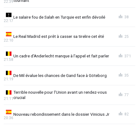
tournant
22:39
Le salaire fou de Salah en Turquie est enfin dévoilé
38
22:17
Le Real Madrid est prêt à casser sa tirelire cet été
25
22:10
Un cadre d'Anderlecht manque à l'appel et fait parler
371
21:58
De Mil évalue les chances de Gand face à Göteborg
35
21:19
Terrible nouvelle pour l'Union avant un rendez-vous
77
crucial
21:11
Nouveau rebondissement dans le dossier Vinicius Jr
82
20:36