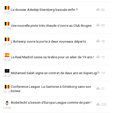
Le dossier Adedeji-Sternberg bascule enfin ?
60
17:57
Une nouvelle piste très chaude s'ouvre au Club Bruges
99
17:39
L'Antwerp ouvre la porte à deux nouveaux départs
18
17:18
Le Real Madrid casse sa tirelire pour un ailier de 19 ans !
15
16:55
Mohamed Salah signe un contrat de deux ans en SüperLig
14
16:20
Conference League: La Gantoise à Göteborg sans son
27
buteur
15:15
Anderlecht a besoin d'Europa League comme de pain !
225
14:00