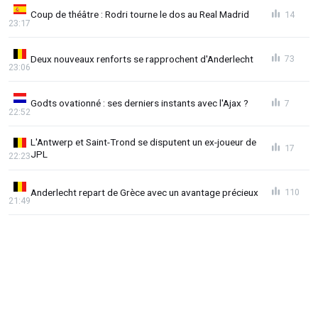
Coup de théâtre : Rodri tourne le dos au Real Madrid
14
23:17
Deux nouveaux renforts se rapprochent d'Anderlecht
73
23:06
Godts ovationné : ses derniers instants avec l'Ajax ?
7
22:52
L'Antwerp et Saint-Trond se disputent un ex-joueur de
17
JPL
22:23
Anderlecht repart de Grèce avec un avantage précieux
110
21:49