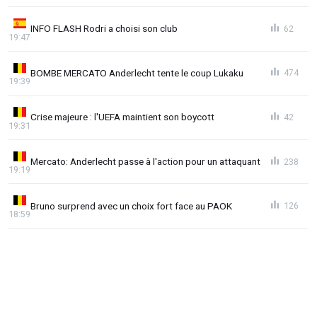
INFO FLASH Rodri a choisi son club
62
19:47
BOMBE MERCATO Anderlecht tente le coup Lukaku
474
19:39
Crise majeure : l'UEFA maintient son boycott
42
19:31
Mercato: Anderlecht passe à l'action pour un attaquant
238
19:19
Bruno surprend avec un choix fort face au PAOK
126
18:59