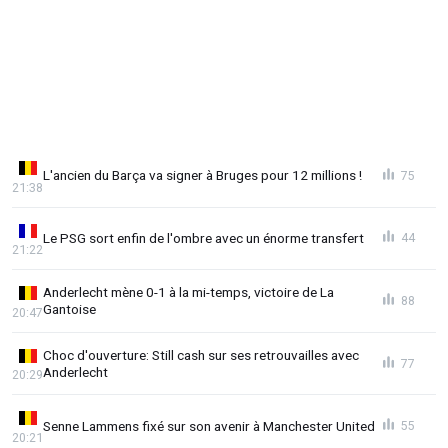
L'ancien du Barça va signer à Bruges pour 12 millions !
75
21:38
Le PSG sort enfin de l'ombre avec un énorme transfert
44
21:22
Anderlecht mène 0-1 à la mi-temps, victoire de La
88
Gantoise
20:47
Choc d'ouverture: Still cash sur ses retrouvailles avec
77
Anderlecht
20:29
Senne Lammens fixé sur son avenir à Manchester United
55
20:21