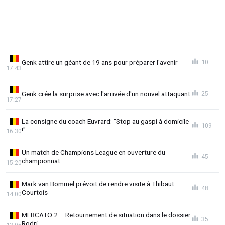
Genk attire un géant de 19 ans pour préparer l'avenir
10
17:43
Genk crée la surprise avec l'arrivée d'un nouvel attaquant
25
17:27
La consigne du coach Euvrard: "Stop au gaspi à domicile
109
!"
16:30
Un match de Champions League en ouverture du
45
championnat
15:20
Mark van Bommel prévoit de rendre visite à Thibaut
48
Courtois
14:00
MERCATO 2 – Retournement de situation dans le dossier
35
Rodri