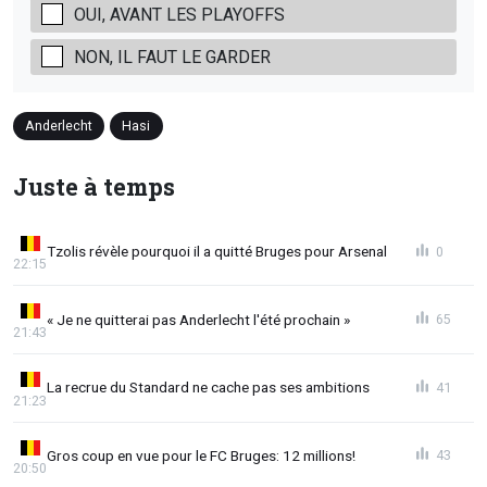
OUI, AVANT LES PLAYOFFS
NON, IL FAUT LE GARDER
Anderlecht
Hasi
Juste à temps
Tzolis révèle pourquoi il a quitté Bruges pour Arsenal
0
22:15
« Je ne quitterai pas Anderlecht l'été prochain »
65
21:43
La recrue du Standard ne cache pas ses ambitions
41
21:23
Gros coup en vue pour le FC Bruges: 12 millions!
43
20:50