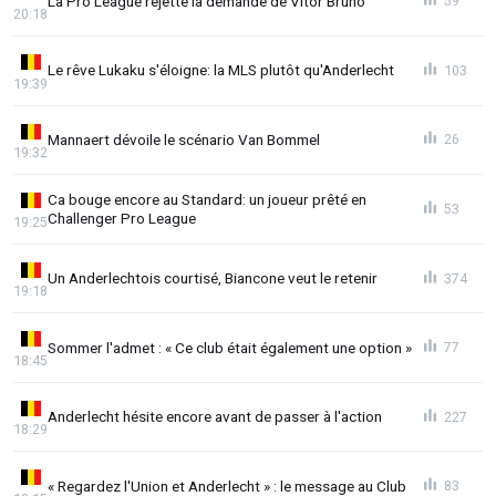
La Pro League rejette la demande de Vitor Bruno
59
20:18
Le rêve Lukaku s'éloigne: la MLS plutôt qu'Anderlecht
103
19:39
Mannaert dévoile le scénario Van Bommel
26
19:32
Ca bouge encore au Standard: un joueur prêté en
53
Challenger Pro League
19:25
Un Anderlechtois courtisé, Biancone veut le retenir
374
19:18
Sommer l'admet : « Ce club était également une option »
77
18:45
Anderlecht hésite encore avant de passer à l'action
227
18:29
« Regardez l'Union et Anderlecht » : le message au Club
83