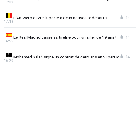
17:39
L'Antwerp ouvre la porte à deux nouveaux départs
14
17:18
Le Real Madrid casse sa tirelire pour un ailier de 19 ans !
14
16:55
Mohamed Salah signe un contrat de deux ans en SüperLig
14
16:20