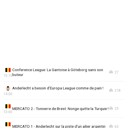
Conference League: La Gantoise à Göteborg sans son
27
buteur
15:15
Anderlecht a besoin d'Europa League comme de pain !
218
14:00
MERCATO 2 - Tonnerre de Brest: Nonge quitte la Turquie !
23
13:00
MERCATO 1 - Anderlecht sur la piste d'un ailier argentin
63