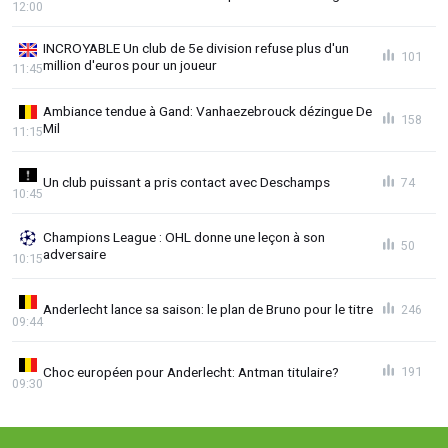
12:00
INCROYABLE Un club de 5e division refuse plus d'un
101
million d'euros pour un joueur
11:45
Ambiance tendue à Gand: Vanhaezebrouck dézingue De
158
Mil
11:15
Un club puissant a pris contact avec Deschamps
74
10:45
Champions League : OHL donne une leçon à son
50
adversaire
10:15
Anderlecht lance sa saison: le plan de Bruno pour le titre
246
09:44
Choc européen pour Anderlecht: Antman titulaire?
191
09:30