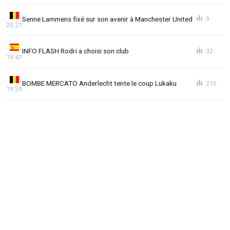
Senne Lammens fixé sur son avenir à Manchester United
9
20:21
INFO FLASH Rodri a choisi son club
32
19:47
BOMBE MERCATO Anderlecht tente le coup Lukaku
215
19:39