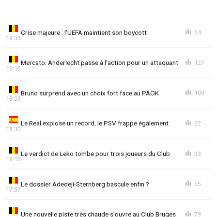
Crise majeure : l'UEFA maintient son boycott
24
19:31
Mercato: Anderlecht passe à l'action pour un attaquant
127
19:19
Bruno surprend avec un choix fort face au PAOK
100
18:59
Le Real explose un record, le PSV frappe également
22
18:30
Le verdict de Leko tombe pour trois joueurs du Club
33
18:15
Le dossier Adedeji-Sternberg bascule enfin ?
55
17:57
Une nouvelle piste très chaude s'ouvre au Club Bruges
79