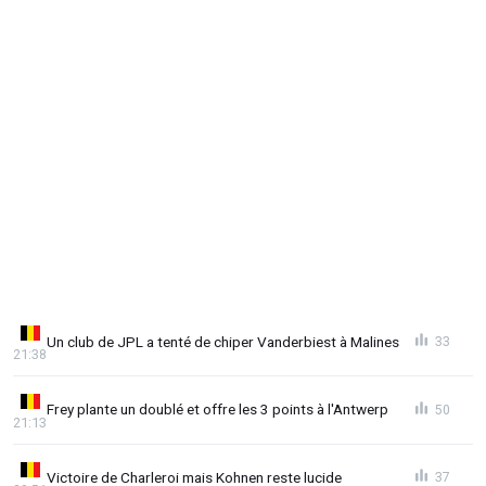
Un club de JPL a tenté de chiper Vanderbiest à Malines
33
21:38
Frey plante un doublé et offre les 3 points à l'Antwerp
50
21:13
Victoire de Charleroi mais Kohnen reste lucide
37