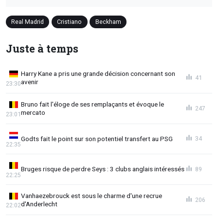
Real Madrid
Cristiano
Beckham
Juste à temps
Harry Kane a pris une grande décision concernant son
41
avenir
23:30
Bruno fait l'éloge de ses remplaçants et évoque le
247
mercato
23:01
Godts fait le point sur son potentiel transfert au PSG
34
22:35
Bruges risque de perdre Seys : 3 clubs anglais intéressés
89
22:25
Vanhaezebrouck est sous le charme d'une recrue
206
d'Anderlecht
22:02