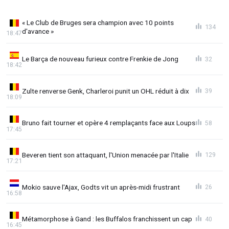
« Le Club de Bruges sera champion avec 10 points
134
d'avance »
18:47
Le Barça de nouveau furieux contre Frenkie de Jong
32
18:42
Zulte renverse Genk, Charleroi punit un OHL réduit à dix
39
18:09
Bruno fait tourner et opère 4 remplaçants face aux Loups
58
17:45
Beveren tient son attaquant, l'Union menacée par l'Italie
129
17:21
Mokio sauve l'Ajax, Godts vit un après-midi frustrant
26
16:58
Métamorphose à Gand : les Buffalos franchissent un cap
40
16:45