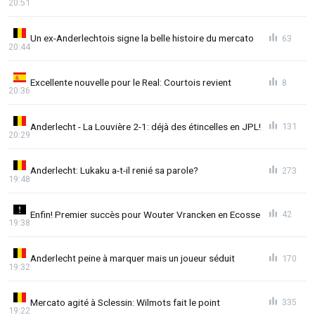
20:51
Un ex-Anderlechtois signe la belle histoire du mercato
63
20:44
Excellente nouvelle pour le Real: Courtois revient
8
20:36
Anderlecht - La Louvière 2-1: déjà des étincelles en JPL!
131
20:29
Anderlecht: Lukaku a-t-il renié sa parole?
273
19:48
Enfin! Premier succès pour Wouter Vrancken en Ecosse
42
19:38
Anderlecht peine à marquer mais un joueur séduit
170
19:32
Mercato agité à Sclessin: Wilmots fait le point
335
19:22