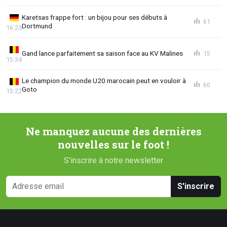
Karetsas frappe fort : un bijou pour ses débuts à
61
Dortmund
16:23
Gand lance parfaitement sa saison face au KV Malines
15
15:34
Le champion du monde U20 marocain peut en vouloir à
60
Goto
15:22
Ne manquez aucune des dernières
nouvelles sur le foot !
S'inscrire à notre newsletter
S'inscrire