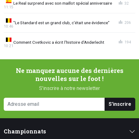
Le Real surprend avec son maillot spécial anniversaire
32
11:15
"Le Standard est un grand club, c'était une évidence"
206
10:46
Comment Cvetkovic a écrit l'histoire d'Anderlecht
194
10:21
Ne manquez aucune des dernières
nouvelles sur le foot !
S'inscrire à notre newsletter
S'inscrire
Championnats