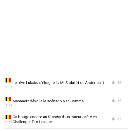
Le rêve Lukaku s'éloigne: la MLS plutôt qu'Anderlecht
85
19:39
Mannaert dévoile le scénario Van Bommel
19
19:32
Ca bouge encore au Standard: un joueur prêté en
47
Challenger Pro League
19:25