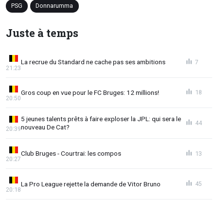
PSG
Donnarumma
Juste à temps
La recrue du Standard ne cache pas ses ambitions
7
21:23
Gros coup en vue pour le FC Bruges: 12 millions!
18
20:50
5 jeunes talents prêts à faire exploser la JPL: qui sera le
44
nouveau De Cat?
20:39
Club Bruges - Courtrai: les compos
13
20:27
La Pro League rejette la demande de Vitor Bruno
45
20:18