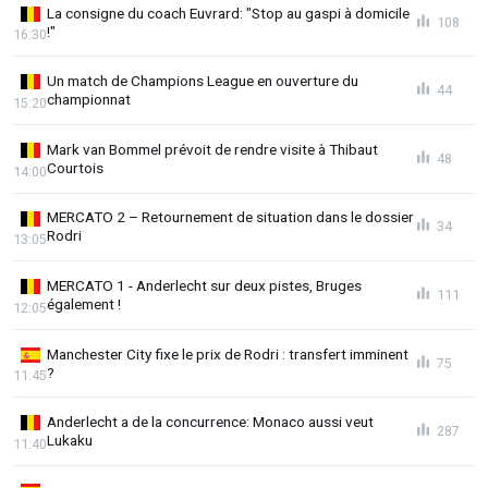
La consigne du coach Euvrard: "Stop au gaspi à domicile
108
!"
16:30
Un match de Champions League en ouverture du
44
championnat
15:20
Mark van Bommel prévoit de rendre visite à Thibaut
48
Courtois
14:00
MERCATO 2 – Retournement de situation dans le dossier
34
Rodri
13:05
MERCATO 1 - Anderlecht sur deux pistes, Bruges
111
également !
12:05
Manchester City fixe le prix de Rodri : transfert imminent
75
?
11:45
Anderlecht a de la concurrence: Monaco aussi veut
287
Lukaku
11:40