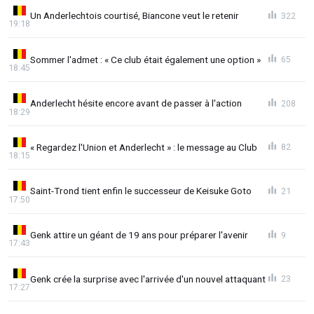
Un Anderlechtois courtisé, Biancone veut le retenir
322
19:18
Sommer l'admet : « Ce club était également une option »
65
18:45
Anderlecht hésite encore avant de passer à l'action
208
18:29
« Regardez l'Union et Anderlecht » : le message au Club
82
18:15
Saint-Trond tient enfin le successeur de Keisuke Goto
21
17:50
Genk attire un géant de 19 ans pour préparer l'avenir
9
17:43
Genk crée la surprise avec l'arrivée d'un nouvel attaquant
23
17:27