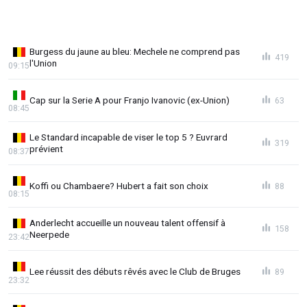
Burgess du jaune au bleu: Mechele ne comprend pas
419
l'Union
09:15
Cap sur la Serie A pour Franjo Ivanovic (ex-Union)
63
08:45
Le Standard incapable de viser le top 5 ? Euvrard
319
prévient
08:37
Koffi ou Chambaere? Hubert a fait son choix
88
08:15
Anderlecht accueille un nouveau talent offensif à
158
Neerpede
23:42
Lee réussit des débuts rêvés avec le Club de Bruges
89
23:32