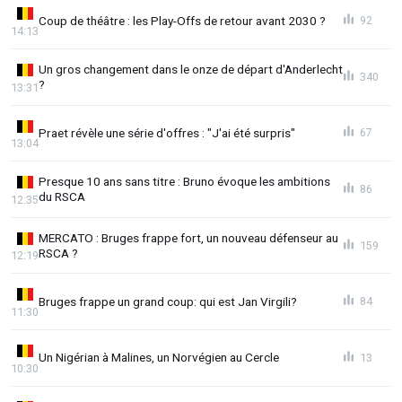
Coup de théâtre : les Play-Offs de retour avant 2030 ?
92
14:13
Un gros changement dans le onze de départ d'Anderlecht
340
?
13:31
Praet révèle une série d'offres : "J'ai été surpris"
67
13:04
Presque 10 ans sans titre : Bruno évoque les ambitions
86
du RSCA
12:35
MERCATO : Bruges frappe fort, un nouveau défenseur au
159
RSCA ?
12:19
Bruges frappe un grand coup: qui est Jan Virgili?
84
11:30
Un Nigérian à Malines, un Norvégien au Cercle
13
10:30