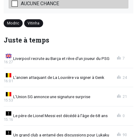
AUCUNE CHANCE
Modric
Vitinha
Juste à temps
Liverpool recrute au Barça et rêve d'un joueur du PSG
7
16:27
L'ancien attaquant de La Louvière va signer à Genk
24
16:01
L'Union SG annonce une signature surprise
21
15:53
Le père de Lionel Messi est décédé à l'âge de 68 ans
0
15:16
Un grand club a entamé des discussions pour Lukaku
90