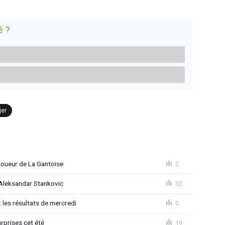
é ?
jer
joueur de La Gantoise
2
r Aleksandar Stankovic
32
 les résultats de mercredi
0
rprises cet été
19