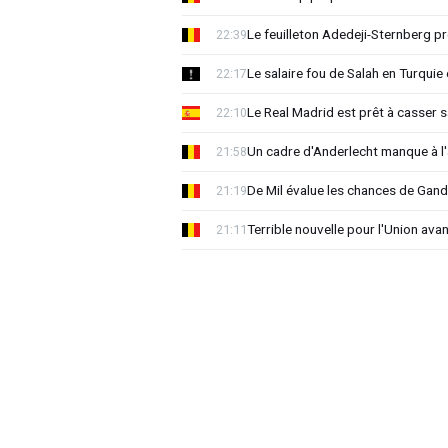
Le feuilleton Adedeji-Sternberg p
22:39
Le salaire fou de Salah en Turquie 
22:17
Le Real Madrid est prêt à casser sa
22:10
Un cadre d'Anderlecht manque à l'a
21:58
De Mil évalue les chances de Gan
21:19
Terrible nouvelle pour l'Union ava
21:11