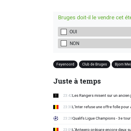
Bruges doit-il le vendre cet ét
OUI
NON
Feyenoord
Club de Bruges
Bjorn Mei
Juste à temps
Les Rangers misent sur un ancien 
23:42
L'Inter refuse une offre folle pou
23:30
Qualifs Ligue Champions - 3e tour:
23:28
L'Antwerp prépare encore deux su
23:09