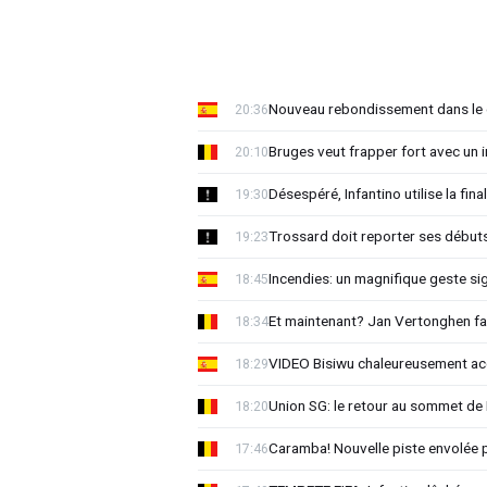
Nouveau rebondissement dans le d
20:36
Bruges veut frapper fort avec un i
20:10
Désespéré, Infantino utilise la 
19:30
Trossard doit reporter ses début
19:23
Incendies: un magnifique geste si
18:45
Et maintenant? Jan Vertonghen fai
18:34
VIDEO Bisiwu chaleureusement accu
18:29
Union SG: le retour au sommet de 
18:20
Caramba! Nouvelle piste envolée 
17:46