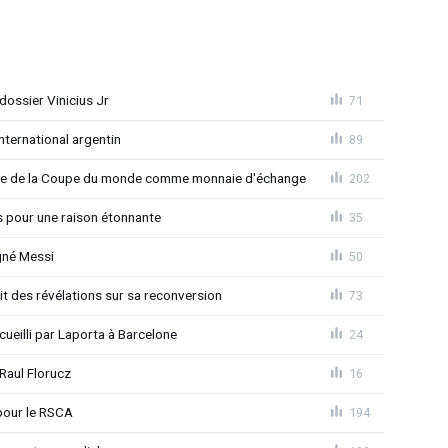
ossier Vinicius Jr
71
nternational argentin
89
finale de la Coupe du monde comme monnaie d'échange
202
s pour une raison étonnante
35
gné Messi
50
t des révélations sur sa reconversion
73
eilli par Laporta à Barcelone
24
Raul Florucz
16
pour le RSCA
194