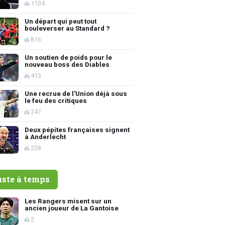
1104
Un départ qui peut tout
bouleverser au Standard ?
816
Un soutien de poids pour le
nouveau boss des Diables
413
Une recrue de l'Union déjà sous
le feu des critiques
247
Deux pépites françaises signent
à Anderlecht
238
uste à temps
Les Rangers misent sur un
ancien joueur de La Gantoise
2