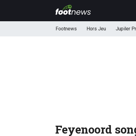
Footnews
Hors Jeu
Jupiler P
Feyenoord song