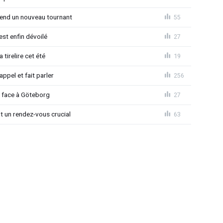
rend un nouveau tournant
55
est enfin dévoilé
27
 tirelire cet été
19
ppel et fait parler
256
d face à Göteborg
27
nt un rendez-vous crucial
63