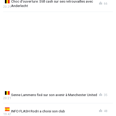
Choc d'ouverture: Still cash sur ses retrouvailles avec
66
Anderlecht
20:29
Senne Lammens fixé sur son avenir à Manchester United
35
20:21
INFO FLASH Rodri a choisi son club
48
19:47