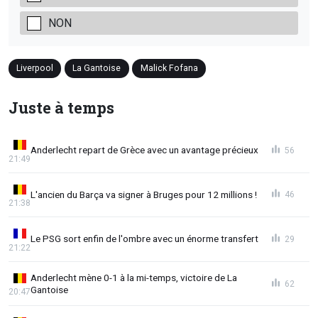
NON
Liverpool
La Gantoise
Malick Fofana
Juste à temps
Anderlecht repart de Grèce avec un avantage précieux
56
21:49
L'ancien du Barça va signer à Bruges pour 12 millions !
46
21:38
Le PSG sort enfin de l'ombre avec un énorme transfert
29
21:22
Anderlecht mène 0-1 à la mi-temps, victoire de La
62
Gantoise
20:47