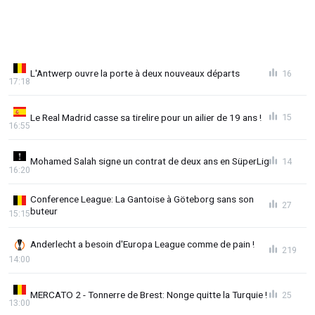
L'Antwerp ouvre la porte à deux nouveaux départs
16
17:18
Le Real Madrid casse sa tirelire pour un ailier de 19 ans !
15
16:55
Mohamed Salah signe un contrat de deux ans en SüperLig
14
16:20
Conference League: La Gantoise à Göteborg sans son
27
buteur
15:15
Anderlecht a besoin d'Europa League comme de pain !
219
14:00
MERCATO 2 - Tonnerre de Brest: Nonge quitte la Turquie !
25
13:00