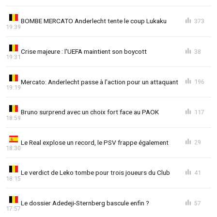
BOMBE MERCATO Anderlecht tente le coup Lukaku
373
19:39
Crise majeure : l'UEFA maintient son boycott
38
19:31
Mercato: Anderlecht passe à l'action pour un attaquant
196
19:19
Bruno surprend avec un choix fort face au PAOK
117
18:59
Le Real explose un record, le PSV frappe également
29
18:30
Le verdict de Leko tombe pour trois joueurs du Club
41
18:15
Le dossier Adedeji-Sternberg bascule enfin ?
57
17:57