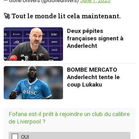
— Gone Univers (@Goneunivers)
June 1, 2025
🚀 Tout le monde lit cela maintenant.
Deux pépites
françaises signent à
Anderlecht
BOMBE MERCATO
Anderlecht tente le
coup Lukaku
Fofana est-il prêt à rejoindre un club du calibre
de Liverpool ?
OUI