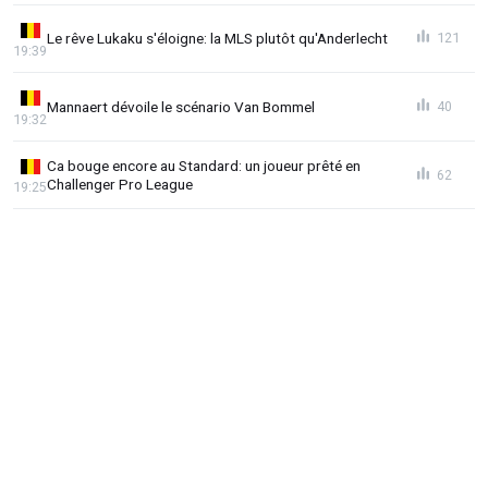
Le rêve Lukaku s'éloigne: la MLS plutôt qu'Anderlecht
121
19:39
Mannaert dévoile le scénario Van Bommel
40
19:32
Ca bouge encore au Standard: un joueur prêté en
62
Challenger Pro League
19:25