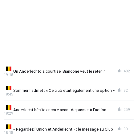
Un Anderlechtois courtisé, Biancone veut le retenir
482
19:18
Sommer l'admet : « Ce club était également une option »
92
18:45
Anderlecht hésite encore avant de passer à l'action
259
18:29
« Regardez l'Union et Anderlecht » : le message au Club
90
18:15