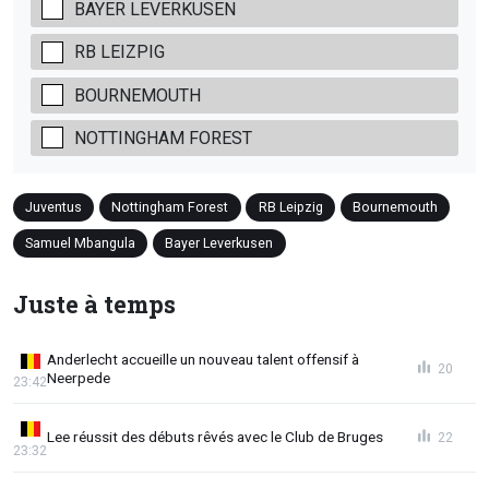
BAYER LEVERKUSEN
RB LEIZPIG
BOURNEMOUTH
NOTTINGHAM FOREST
Juventus
Nottingham Forest
RB Leipzig
Bournemouth
Samuel Mbangula
Bayer Leverkusen
Juste à temps
Anderlecht accueille un nouveau talent offensif à
20
Neerpede
23:42
Lee réussit des débuts rêvés avec le Club de Bruges
22
23:32