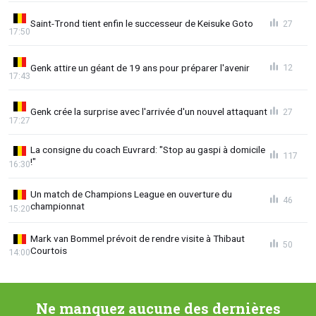
Saint-Trond tient enfin le successeur de Keisuke Goto
27
17:50
Genk attire un géant de 19 ans pour préparer l'avenir
12
17:43
Genk crée la surprise avec l'arrivée d'un nouvel attaquant
27
17:27
La consigne du coach Euvrard: "Stop au gaspi à domicile
117
!"
16:30
Un match de Champions League en ouverture du
46
championnat
15:20
Mark van Bommel prévoit de rendre visite à Thibaut
50
Courtois
14:00
Ne manquez aucune des dernières