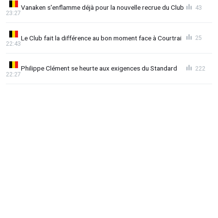
Vanaken s'enflamme déjà pour la nouvelle recrue du Club
43
23:27
Le Club fait la différence au bon moment face à Courtrai
25
22:43
Philippe Clément se heurte aux exigences du Standard
222
22:27