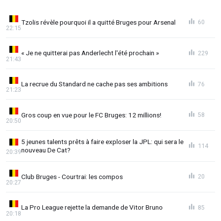
Tzolis révèle pourquoi il a quitté Bruges pour Arsenal
60
22:15
« Je ne quitterai pas Anderlecht l'été prochain »
229
21:43
La recrue du Standard ne cache pas ses ambitions
76
21:23
Gros coup en vue pour le FC Bruges: 12 millions!
58
20:50
5 jeunes talents prêts à faire exploser la JPL: qui sera le
114
nouveau De Cat?
20:39
Club Bruges - Courtrai: les compos
20
20:27
La Pro League rejette la demande de Vitor Bruno
85
20:18