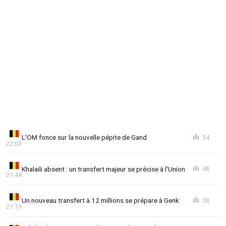
L'OM fonce sur la nouvelle pépite de Gand
34
22:03
Khalaili absent : un transfert majeur se précise à l'Union
48
21:44
Un nouveau transfert à 12 millions se prépare à Genk
38
21:19