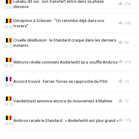
Lukaku dit oui : son transfert entre dans sa phase
218
décisive
21:02
Déception à Sclessin : "On retombe déjà dans nos
140
travers"
20:55
Cruelle désillusion : le Standard craque dans les derniers
90
instants
20:22
Wilmots révèle comment Anderlecht lui a soufflé Ambros
418
20:02
Accord trouvé : Ferran Torres se rapproche du PSG
19
19:26
Vanderbiest annonce encore du mouvement à Malines
12
19:15
Ambros recale le Standard : « Anderlecht est plus grand »
178
19:09