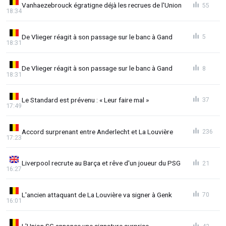
Vanhaezebrouck égratigne déjà les recrues de l'Union
55
18:34
De Vlieger réagit à son passage sur le banc à Gand
5
18:31
De Vlieger réagit à son passage sur le banc à Gand
8
18:31
Le Standard est prévenu : « Leur faire mal »
37
17:49
Accord surprenant entre Anderlecht et La Louvière
236
17:23
Liverpool recrute au Barça et rêve d'un joueur du PSG
21
16:27
L'ancien attaquant de La Louvière va signer à Genk
70
16:01