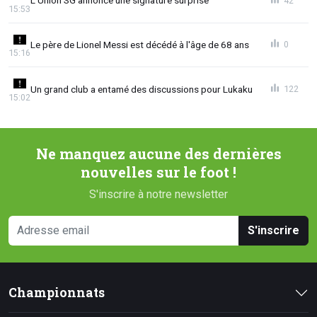
L'Union SG annonce une signature surprise
42
15:53
Le père de Lionel Messi est décédé à l'âge de 68 ans
0
15:16
Un grand club a entamé des discussions pour Lukaku
122
15:02
Ne manquez aucune des dernières
nouvelles sur le foot !
S'inscrire à notre newsletter
S'inscrire
Championnats