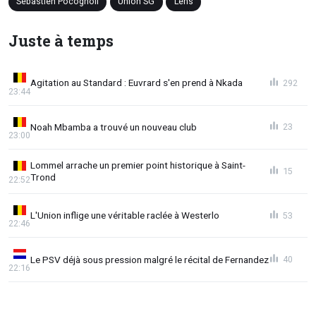
Sébastien Pocognoli
Union SG
Lens
Juste à temps
Agitation au Standard : Euvrard s'en prend à Nkada
292
23:44
Noah Mbamba a trouvé un nouveau club
23
23:00
Lommel arrache un premier point historique à Saint-
15
Trond
22:52
L'Union inflige une véritable raclée à Westerlo
53
22:46
Le PSV déjà sous pression malgré le récital de Fernandez
40
22:16