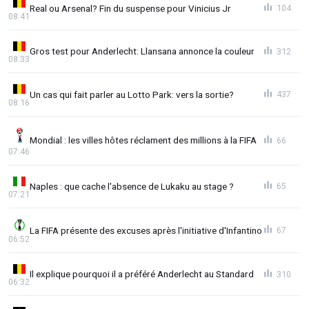
Real ou Arsenal? Fin du suspense pour Vinicius Jr
104
08:41
Gros test pour Anderlecht: Llansana annonce la couleur
312
08:33
Un cas qui fait parler au Lotto Park: vers la sortie?
437
08:16
Mondial : les villes hôtes réclament des millions à la FIFA
66
07:46
Naples : que cache l'absence de Lukaku au stage ?
65
07:21
La FIFA présente des excuses après l'initiative d'Infantino
67
06:52
Il explique pourquoi il a préféré Anderlecht au Standard
310
06:32