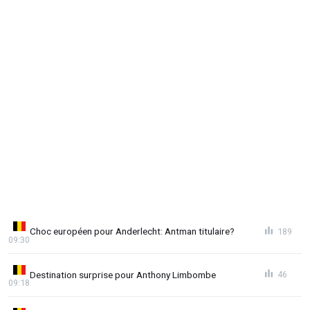
Choc européen pour Anderlecht: Antman titulaire?
189
09:30
Destination surprise pour Anthony Limbombe
46
09:18