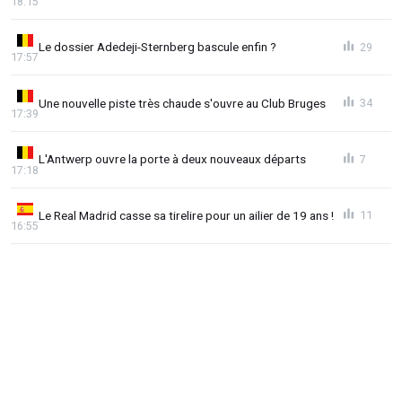
18:15
Le dossier Adedeji-Sternberg bascule enfin ?
29
17:57
Une nouvelle piste très chaude s'ouvre au Club Bruges
34
17:39
L'Antwerp ouvre la porte à deux nouveaux départs
7
17:18
Le Real Madrid casse sa tirelire pour un ailier de 19 ans !
11
16:55