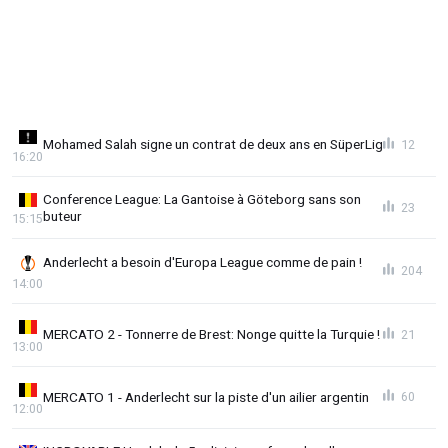
Mohamed Salah signe un contrat de deux ans en SüperLig
12
16:20
Conference League: La Gantoise à Göteborg sans son
23
buteur
15:15
Anderlecht a besoin d'Europa League comme de pain !
204
14:00
MERCATO 2 - Tonnerre de Brest: Nonge quitte la Turquie !
21
13:00
MERCATO 1 - Anderlecht sur la piste d'un ailier argentin
60
12:00