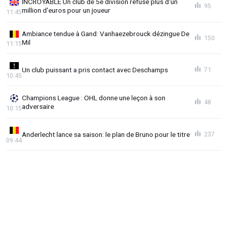
INCROYABLE Un club de 5e division refuse plus d'un
95
million d'euros pour un joueur
11:45
Ambiance tendue à Gand: Vanhaezebrouck dézingue De
150
Mil
11:15
Un club puissant a pris contact avec Deschamps
71
10:45
Champions League : OHL donne une leçon à son
48
adversaire
10:15
Anderlecht lance sa saison: le plan de Bruno pour le titre
237
09:44