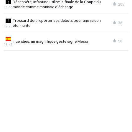
Désespéré, Infantino utilise la finale de la Coupe du
205
monde comme monnaie d'échange
19:30
Trossard doit reporter ses débuts pour une raison
36
étonnante
19:23
Incendies: un magnifique geste signé Messi
50
18:45