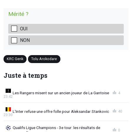
Mérité ?
OUI
NON
KRC Genk
Tolu Arokodare
Juste à temps
Les Rangers misent sur un ancien joueur de La Gantoise
4
23:42
L'Inter refuse une offre folle pour Aleksandar Stankovic
40
23:30
Qualifs Ligue Champions - 3e tour: les résultats de
0