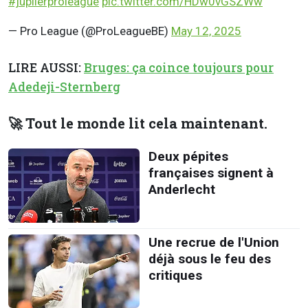
#jupilerproleague
pic.twitter.com/HDw0vGSZWw
— Pro League (@ProLeagueBE)
May 12, 2025
LIRE AUSSI:
Bruges: ça coince toujours pour
Adedeji-Sternberg
🚀 Tout le monde lit cela maintenant.
Deux pépites
françaises signent à
Anderlecht
Une recrue de l'Union
déjà sous le feu des
critiques