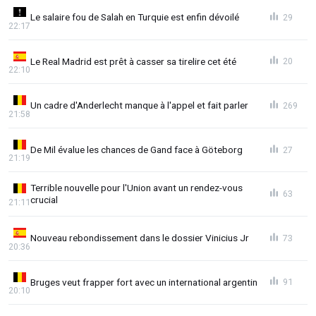
Le salaire fou de Salah en Turquie est enfin dévoilé
29
22:17
Le Real Madrid est prêt à casser sa tirelire cet été
20
22:10
Un cadre d'Anderlecht manque à l'appel et fait parler
269
21:58
De Mil évalue les chances de Gand face à Göteborg
27
21:19
Terrible nouvelle pour l'Union avant un rendez-vous
63
crucial
21:11
Nouveau rebondissement dans le dossier Vinicius Jr
73
20:36
Bruges veut frapper fort avec un international argentin
91
20:10