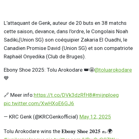
L'attaquant de Genk, auteur de 20 buts en 38 matchs
cette saison, devance, dans l'ordre, le Congolais Noah
Sadiki,(Union SG) son coéquipier Zakaria El Ouadhi, le
Canadien Promise David (Union SG) et son compatriote
Raphaël Onyedika (Club de Bruges).
Ebony Shoe 2025: Tolu Arokodare 👑🤩
@toluarokodare
💙
🔗 Meer info:
https://t.co/DVk3dzRfH8
#mijnploeg
pic.twitter.com/XwHXoE6GJ6
— KRC Genk (@KRCGenkofficial)
May 12, 2025
Tolu Arokodare wins the 𝐄𝐛𝐨𝐧𝐲 𝐒𝐡𝐨𝐞 𝟐𝟎𝟐𝟓 👞🌍