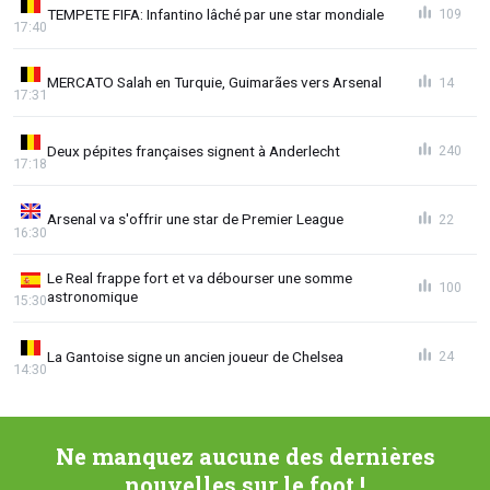
TEMPETE FIFA: Infantino lâché par une star mondiale
109
17:40
MERCATO Salah en Turquie, Guimarães vers Arsenal
14
17:31
Deux pépites françaises signent à Anderlecht
240
17:18
Arsenal va s'offrir une star de Premier League
22
16:30
Le Real frappe fort et va débourser une somme
100
astronomique
15:30
La Gantoise signe un ancien joueur de Chelsea
24
14:30
Ne manquez aucune des dernières
nouvelles sur le foot !