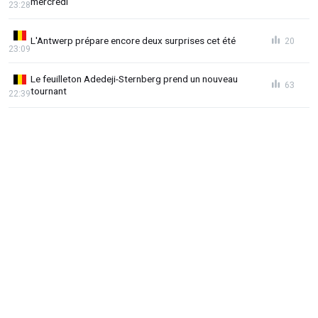
mercredi
23:28
L'Antwerp prépare encore deux surprises cet été
20
23:09
Le feuilleton Adedeji-Sternberg prend un nouveau
63
tournant
22:39