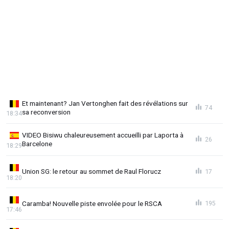
Et maintenant? Jan Vertonghen fait des révélations sur
74
sa reconversion
18:34
VIDEO Bisiwu chaleureusement accueilli par Laporta à
26
Barcelone
18:29
Union SG: le retour au sommet de Raul Florucz
17
18:20
Caramba! Nouvelle piste envolée pour le RSCA
195
17:46