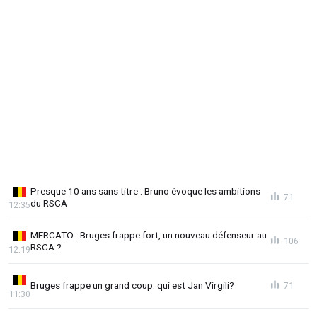
Presque 10 ans sans titre : Bruno évoque les ambitions
71
du RSCA
12:35
MERCATO : Bruges frappe fort, un nouveau défenseur au
106
RSCA ?
12:19
Bruges frappe un grand coup: qui est Jan Virgili?
71
11:30