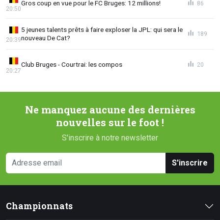
Gros coup en vue pour le FC Bruges: 12 millions!
86
20:50
5 jeunes talents prêts à faire exploser la JPL: qui sera le
189
nouveau De Cat?
20:39
Club Bruges - Courtrai: les compos
20
20:27
Ne manquez aucune des dernières
nouvelles sur le foot !
S'inscrire à notre newsletter
S'inscrire
Championnats