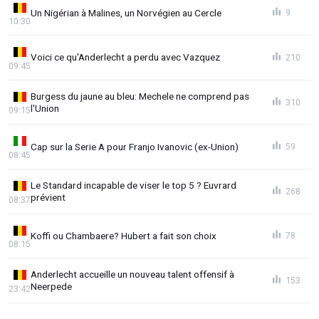
Un Nigérian à Malines, un Norvégien au Cercle
9
10:30
Voici ce qu'Anderlecht a perdu avec Vazquez
210
09:45
Burgess du jaune au bleu: Mechele ne comprend pas
310
l'Union
09:15
Cap sur la Serie A pour Franjo Ivanovic (ex-Union)
59
08:45
Le Standard incapable de viser le top 5 ? Euvrard
268
prévient
08:37
Koffi ou Chambaere? Hubert a fait son choix
78
08:15
Anderlecht accueille un nouveau talent offensif à
153
Neerpede
23:42