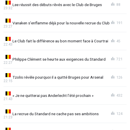
Lee réussit des débuts rêvés avec le Club de Bruges
88
23:32
Vanaken s'enflamme déjà pour la nouvelle recrue du Club
191
23:27
Le Club fait la différence au bon moment face à Courtrai
45
22:43
Philippe Clément se heurte aux exigences du Standard
721
22:27
Tzolis révèle pourquoi il a quitté Bruges pour Arsenal
126
22:15
« Je ne quitterai pas Anderlecht l'été prochain »
432
21:43
La recrue du Standard ne cache pas ses ambitions
124
21:23