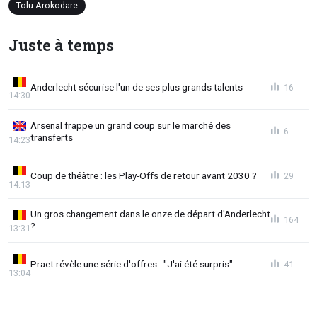
Tolu Arokodare
Juste à temps
Anderlecht sécurise l'un de ses plus grands talents
16
14:30
Arsenal frappe un grand coup sur le marché des
6
transferts
14:23
Coup de théâtre : les Play-Offs de retour avant 2030 ?
29
14:13
Un gros changement dans le onze de départ d'Anderlecht
164
?
13:31
Praet révèle une série d'offres : "J'ai été surpris"
41
13:04