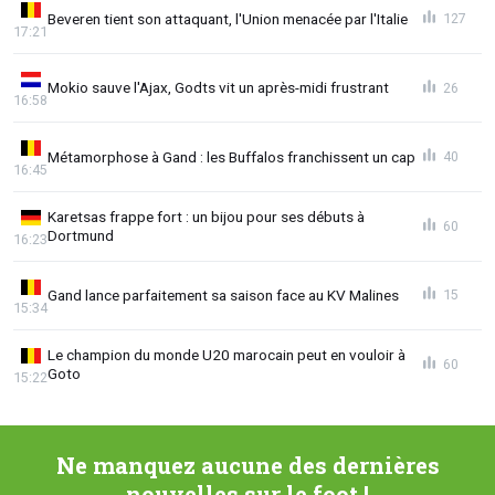
Beveren tient son attaquant, l'Union menacée par l'Italie
127
17:21
Mokio sauve l'Ajax, Godts vit un après-midi frustrant
26
16:58
Métamorphose à Gand : les Buffalos franchissent un cap
40
16:45
Karetsas frappe fort : un bijou pour ses débuts à
60
Dortmund
16:23
Gand lance parfaitement sa saison face au KV Malines
15
15:34
Le champion du monde U20 marocain peut en vouloir à
60
Goto
15:22
Ne manquez aucune des dernières
nouvelles sur le foot !