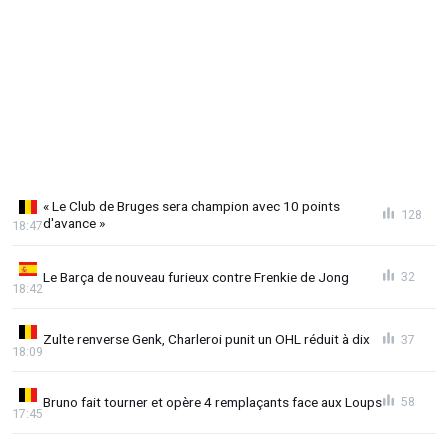
« Le Club de Bruges sera champion avec 10 points
128
d'avance »
18:47
Le Barça de nouveau furieux contre Frenkie de Jong
32
18:42
Zulte renverse Genk, Charleroi punit un OHL réduit à dix
37
18:09
Bruno fait tourner et opère 4 remplaçants face aux Loups
58
17:45