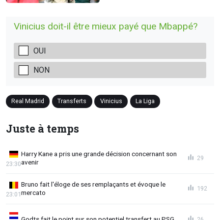
Vinicius doit-il être mieux payé que Mbappé?
OUI
NON
Real Madrid
Transferts
Vinicius
La Liga
Juste à temps
Harry Kane a pris une grande décision concernant son
29
avenir
23:30
Bruno fait l'éloge de ses remplaçants et évoque le
192
mercato
23:01
Godts fait le point sur son potentiel transfert au PSG
26