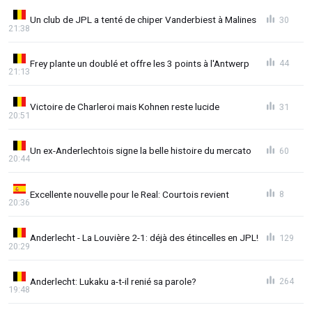
Un club de JPL a tenté de chiper Vanderbiest à Malines
30
21:38
Frey plante un doublé et offre les 3 points à l'Antwerp
44
21:13
Victoire de Charleroi mais Kohnen reste lucide
31
20:51
Un ex-Anderlechtois signe la belle histoire du mercato
60
20:44
Excellente nouvelle pour le Real: Courtois revient
8
20:36
Anderlecht - La Louvière 2-1: déjà des étincelles en JPL!
129
20:29
Anderlecht: Lukaku a-t-il renié sa parole?
264
19:48