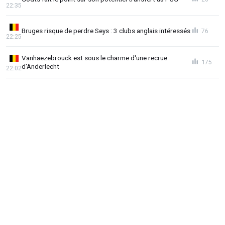
22:35
Bruges risque de perdre Seys : 3 clubs anglais intéressés
76
22:25
Vanhaezebrouck est sous le charme d'une recrue
175
d'Anderlecht
22:02