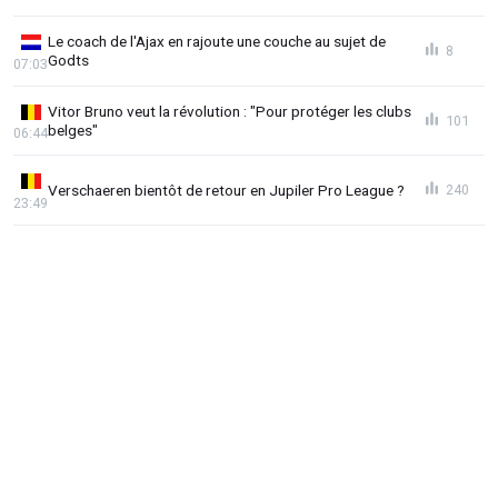
Le coach de l'Ajax en rajoute une couche au sujet de
8
Godts
07:03
Vitor Bruno veut la révolution : "Pour protéger les clubs
101
belges"
06:44
Verschaeren bientôt de retour en Jupiler Pro League ?
240
23:49