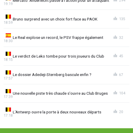
Mercato: Anderlecht passe à l'action pour un attaquant
294
19:19
Bruno surprend avec un choix fort face au PAOK
135
18:59
Le Real explose un record, le PSV frappe également
32
18:30
Le verdict de Leko tombe pour trois joueurs du Club
45
18:15
Le dossier Adedeji-Sternberg bascule enfin ?
67
17:57
Une nouvelle piste très chaude s'ouvre au Club Bruges
104
17:39
L'Antwerp ouvre la porte à deux nouveaux départs
20
17:18