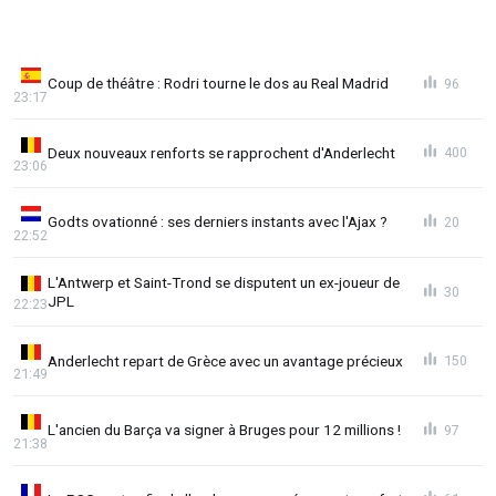
Coup de théâtre : Rodri tourne le dos au Real Madrid
96
23:17
Deux nouveaux renforts se rapprochent d'Anderlecht
400
23:06
Godts ovationné : ses derniers instants avec l'Ajax ?
20
22:52
L'Antwerp et Saint-Trond se disputent un ex-joueur de
30
JPL
22:23
Anderlecht repart de Grèce avec un avantage précieux
150
21:49
L'ancien du Barça va signer à Bruges pour 12 millions !
97
21:38