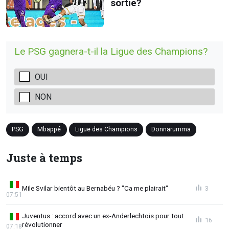
sortie?
Le PSG gagnera-t-il la Ligue des Champions?
OUI
NON
PSG
Mbappé
Ligue des Champions
Donnarumma
Juste à temps
Mile Svilar bientôt au Bernabéu ? "Ca me plairait"
3
07:51
Juventus : accord avec un ex-Anderlechtois pour tout
16
révolutionner
07:18