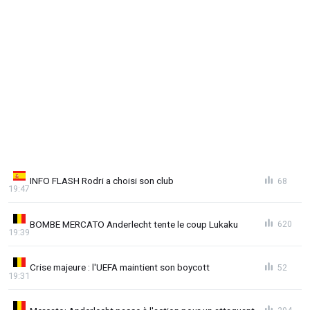
INFO FLASH Rodri a choisi son club
68
19:47
BOMBE MERCATO Anderlecht tente le coup Lukaku
620
19:39
Crise majeure : l'UEFA maintient son boycott
52
19:31