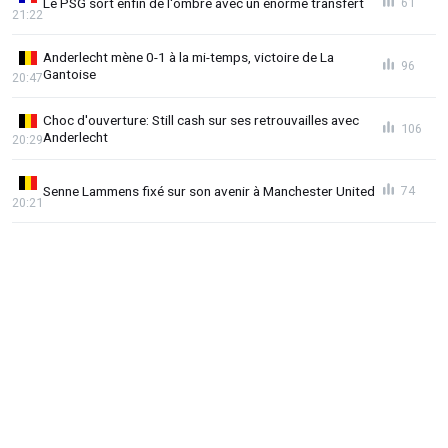
Le PSG sort enfin de l'ombre avec un énorme transfert
61
21:22
Anderlecht mène 0-1 à la mi-temps, victoire de La
96
Gantoise
20:47
Choc d'ouverture: Still cash sur ses retrouvailles avec
106
Anderlecht
20:29
Senne Lammens fixé sur son avenir à Manchester United
74
20:21