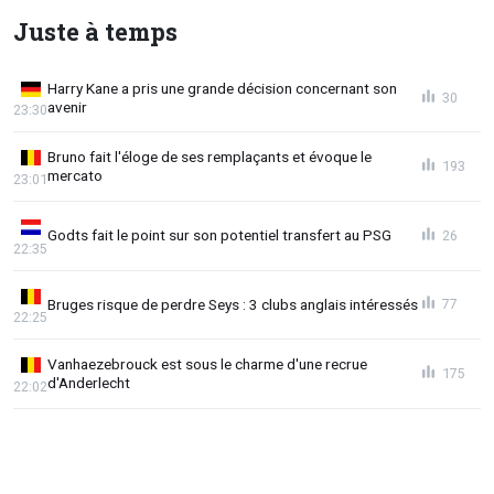
Juste à temps
Harry Kane a pris une grande décision concernant son
30
avenir
23:30
Bruno fait l'éloge de ses remplaçants et évoque le
193
mercato
23:01
Godts fait le point sur son potentiel transfert au PSG
26
22:35
Bruges risque de perdre Seys : 3 clubs anglais intéressés
77
22:25
Vanhaezebrouck est sous le charme d'une recrue
175
d'Anderlecht
22:02