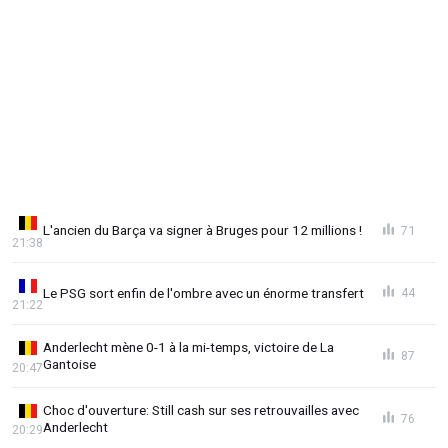
L'ancien du Barça va signer à Bruges pour 12 millions !
71
21:38
Le PSG sort enfin de l'ombre avec un énorme transfert
44
21:22
Anderlecht mène 0-1 à la mi-temps, victoire de La
87
Gantoise
20:47
Choc d'ouverture: Still cash sur ses retrouvailles avec
76
Anderlecht
20:29