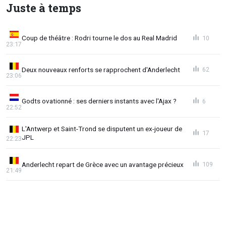
Juste à temps
Coup de théâtre : Rodri tourne le dos au Real Madrid
10
23:17
Deux nouveaux renforts se rapprochent d'Anderlecht
62
23:06
Godts ovationné : ses derniers instants avec l'Ajax ?
6
22:52
L'Antwerp et Saint-Trond se disputent un ex-joueur de
17
JPL
22:23
Anderlecht repart de Grèce avec un avantage précieux
109
21:49