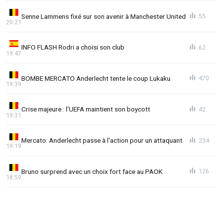
Senne Lammens fixé sur son avenir à Manchester United
55
20:21
INFO FLASH Rodri a choisi son club
62
19:47
BOMBE MERCATO Anderlecht tente le coup Lukaku
470
19:39
Crise majeure : l'UEFA maintient son boycott
42
19:31
Mercato: Anderlecht passe à l'action pour un attaquant
234
19:19
Bruno surprend avec un choix fort face au PAOK
126
18:59