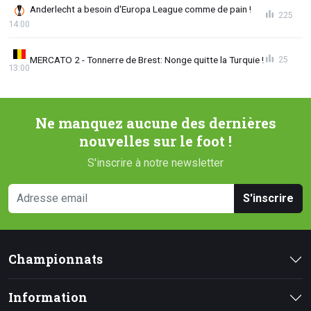
Anderlecht a besoin d'Europa League comme de pain !
225
14:00
MERCATO 2 - Tonnerre de Brest: Nonge quitte la Turquie !
25
13:00
Ne manquez aucune des dernières
nouvelles sur le foot !
S'inscrire à notre newsletter
S'inscrire
Championnats
Information