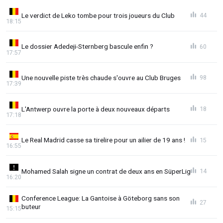
Le verdict de Leko tombe pour trois joueurs du Club
44
18:15
Le dossier Adedeji-Sternberg bascule enfin ?
60
17:57
Une nouvelle piste très chaude s'ouvre au Club Bruges
98
17:39
L'Antwerp ouvre la porte à deux nouveaux départs
18
17:18
Le Real Madrid casse sa tirelire pour un ailier de 19 ans !
15
16:55
Mohamed Salah signe un contrat de deux ans en SüperLig
14
16:20
Conference League: La Gantoise à Göteborg sans son
27
buteur
15:15