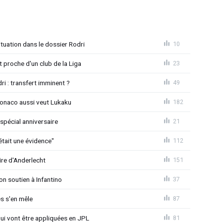
uation dans le dossier Rodri
10
proche d'un club de la Liga
23
ri : transfert imminent ?
49
Monaco aussi veut Lukaku
182
spécial anniversaire
21
était une évidence"
112
ire d'Anderlecht
151
on soutien à Infantino
37
s s'en mêle
87
qui vont être appliquées en JPL
81