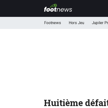
Footnews
Hors Jeu
Jupiler P
Huitième défai