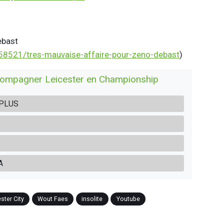
ebast
58521/tres-mauvaise-affaire-pour-zeno-debast
)
ccompagner Leicester en Championship
 PLUS
A
ster City
Wout Faes
insolite
Youtube