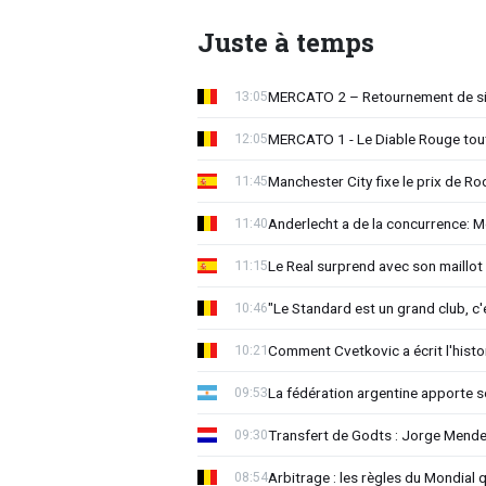
Juste à temps
MERCATO 2 – Retournement de sit
13:05
MERCATO 1 - Le Diable Rouge tout 
12:05
Manchester City fixe le prix de Rod
11:45
Anderlecht a de la concurrence: 
11:40
Le Real surprend avec son maillot 
11:15
"Le Standard est un grand club, c'
10:46
Comment Cvetkovic a écrit l'histo
10:21
La fédération argentine apporte s
09:53
Transfert de Godts : Jorge Mende
09:30
Arbitrage : les règles du Mondial 
08:54