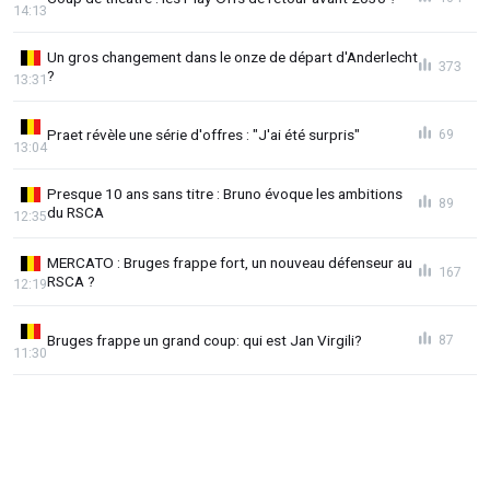
14:13
Un gros changement dans le onze de départ d'Anderlecht
373
?
13:31
Praet révèle une série d'offres : "J'ai été surpris"
69
13:04
Presque 10 ans sans titre : Bruno évoque les ambitions
89
du RSCA
12:35
MERCATO : Bruges frappe fort, un nouveau défenseur au
167
RSCA ?
12:19
Bruges frappe un grand coup: qui est Jan Virgili?
87
11:30