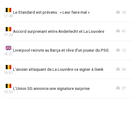
Le Standard est prévenu : « Leur faire mal »
10
17:49
Accord surprenant entre Anderlecht et La Louvière
41
17:23
Liverpool recrute au Barça et rêve d'un joueur du PSG
12
16:27
L'ancien attaquant de La Louvière va signer à Genk
36
16:01
L'Union SG annonce une signature surprise
27
15:53