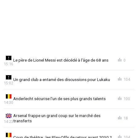
Le père de Lionel Messi est décédé à l'âge de 68 ans
0
15:16
Un grand club a entamé des discussions pour Lukaku
104
15:02
Anderlecht sécurise l'un de ses plus grands talents
100
14:30
Arsenal frappe un grand coup sur le marché des
18
transferts
14:23
Coup de théâtre : les Play-Offs de retour avant 2030 ?
104