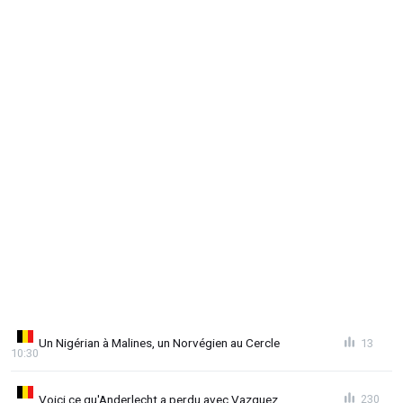
Un Nigérian à Malines, un Norvégien au Cercle
13
10:30
Voici ce qu'Anderlecht a perdu avec Vazquez
230