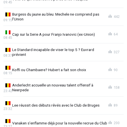
09:45
Burgess du jaune au bleu: Mechele ne comprend pas
442
l'Union
09:15
Cap sur la Serie A pour Franjo Ivanovic (ex-Union)
64
08:45
Le Standard incapable de viser le top 5 ? Euvrard
327
prévient
08:37
Koffi ou Chambaere? Hubert a fait son choix
90
08:15
Anderlecht accueille un nouveau talent offensif à
158
Neerpede
23:42
Lee réussit des débuts rêvés avec le Club de Bruges
89
23:32
Vanaken s'enflamme déjà pour la nouvelle recrue du Club
200
23:27