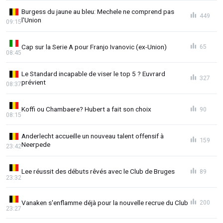
Burgess du jaune au bleu: Mechele ne comprend pas
449
l'Union
09:15
Cap sur la Serie A pour Franjo Ivanovic (ex-Union)
65
08:45
Le Standard incapable de viser le top 5 ? Euvrard
327
prévient
08:37
Koffi ou Chambaere? Hubert a fait son choix
90
08:15
Anderlecht accueille un nouveau talent offensif à
159
Neerpede
23:42
Lee réussit des débuts rêvés avec le Club de Bruges
89
23:32
Vanaken s'enflamme déjà pour la nouvelle recrue du Club
200
23:27