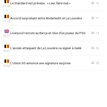
Le Standard est prévenu : « Leur faire mal »
15
17:49
Accord surprenant entre Anderlecht et La Louvière
61
17:23
Liverpool recrute au Barça et rêve d'un joueur du PSG
14
16:27
L'ancien attaquant de La Louvière va signer à Genk
36
16:01
L'Union SG annonce une signature surprise
28
15:53