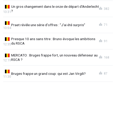
Un gros changement dans le onze de départ d'Anderlecht
382
?
13:31
Praet révèle une série d'offres : "J'ai été surpris"
71
13:04
Presque 10 ans sans titre : Bruno évoque les ambitions
91
du RSCA
12:35
MERCATO : Bruges frappe fort, un nouveau défenseur au
168
RSCA ?
12:19
Bruges frappe un grand coup: qui est Jan Virgili?
87
11:30