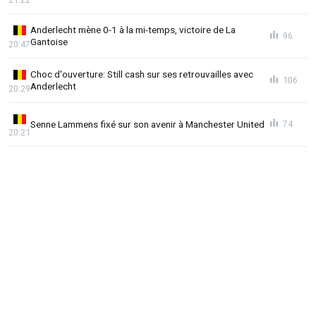
Anderlecht mène 0-1 à la mi-temps, victoire de La
96
Gantoise
20:47
Choc d'ouverture: Still cash sur ses retrouvailles avec
106
Anderlecht
20:29
Senne Lammens fixé sur son avenir à Manchester United
74
20:21