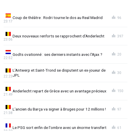
Coup de théâtre : Rodri tourne le dos au Real Madrid
96
23:17
Deux nouveaux renforts se rapprochent d'Anderlecht
397
23:06
Godts ovationné : ses derniers instants avec l'Ajax ?
20
22:52
L'Antwerp et Saint-Trond se disputent un ex-joueur de
30
JPL
22:23
Anderlecht repart de Grèce avec un avantage précieux
150
21:49
L'ancien du Barça va signer à Bruges pour 12 millions !
97
21:38
Le PSG sort enfin de l'ombre avec un énorme transfert
61
21:22