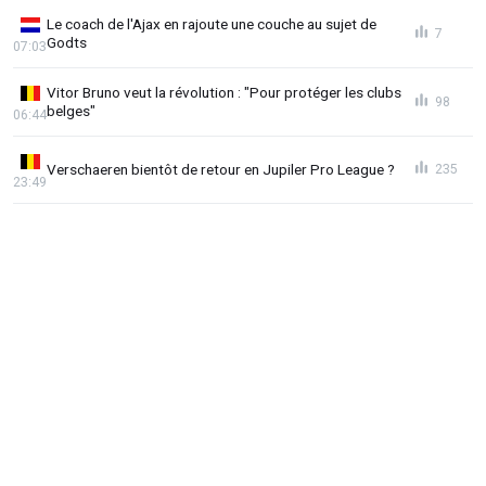
Le coach de l'Ajax en rajoute une couche au sujet de
7
Godts
07:03
Vitor Bruno veut la révolution : "Pour protéger les clubs
98
belges"
06:44
Verschaeren bientôt de retour en Jupiler Pro League ?
235
23:49