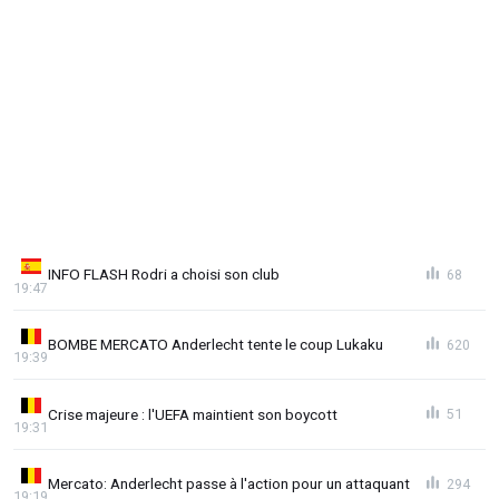
INFO FLASH Rodri a choisi son club
68
19:47
BOMBE MERCATO Anderlecht tente le coup Lukaku
620
19:39
Crise majeure : l'UEFA maintient son boycott
51
19:31
Mercato: Anderlecht passe à l'action pour un attaquant
294
19:19