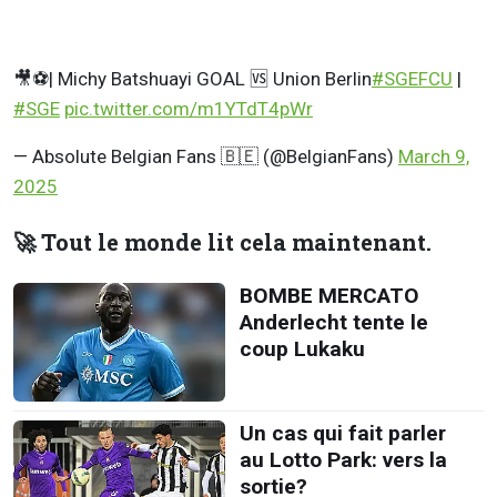
🎥⚽️| Michy Batshuayi GOAL 🆚 Union Berlin
#SGEFCU
|
#SGE
pic.twitter.com/m1YTdT4pWr
— Absolute Belgian Fans 🇧🇪 (@BelgianFans)
March 9,
2025
🚀 Tout le monde lit cela maintenant.
BOMBE MERCATO
Anderlecht tente le
coup Lukaku
Un cas qui fait parler
au Lotto Park: vers la
sortie?