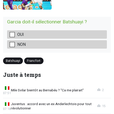
Garcia doit-il sélectionner Batshuayi ?
OUI
NON
Batshuayi
Francfort
Juste à temps
Mile Svilar bientôt au Bernabéu ? "Ca me plairait"
2
07:51
Juventus : accord avec un ex-Anderlechtois pour tout
15
révolutionner
07:18