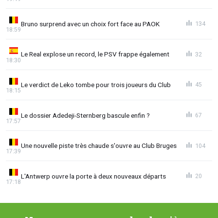
Bruno surprend avec un choix fort face au PAOK
134
18:59
Le Real explose un record, le PSV frappe également
32
18:30
Le verdict de Leko tombe pour trois joueurs du Club
45
18:15
Le dossier Adedeji-Sternberg bascule enfin ?
67
17:57
Une nouvelle piste très chaude s'ouvre au Club Bruges
104
17:39
L'Antwerp ouvre la porte à deux nouveaux départs
20
17:18