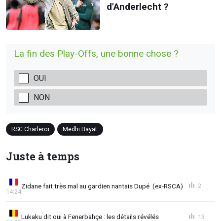
d'Anderlecht ?
La fin des Play-Offs, une bonne chose ?
OUI
NON
RSC Charleroi
Medhi Bayat
Juste à temps
Zidane fait très mal au gardien nantais Dupé (ex-RSCA)
2
14:24
Lukaku dit oui à Fenerbahçe : les détails révélés
13