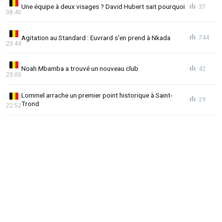
Une équipe à deux visages ? David Hubert sait pourquoi
37
08:40
Agitation au Standard : Euvrard s'en prend à Nkada
744
23:44
Noah Mbamba a trouvé un nouveau club
42
23:00
Lommel arrache un premier point historique à Saint-
29
Trond
22:52