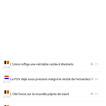
L'Union inflige une véritable raclée à Westerlo
72
22:46
Le PSV déjà sous pression malgré le récital de Fernandez
58
22:16
L'OM fonce sur la nouvelle pépite de Gand
57
22:03