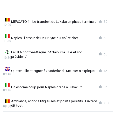
MERCATO 1 - Le transfert de Lukaku en phase terminale
39
12:00
Naples : l'erreur de De Bruyne qui coûte cher
59
11:30
La FIFA contre-attaque : "Affaiblir la FIFA et son
65
président"
10:30
Quitter Lille et signer à Sunderland : Meunier s'explique
46
09:45
Un énorme coup pour Naples grâce à Lukaku ?
96
09:15
Ambiance, actions litigieuses et points positifs : Euvrard
238
dit tout
08:50