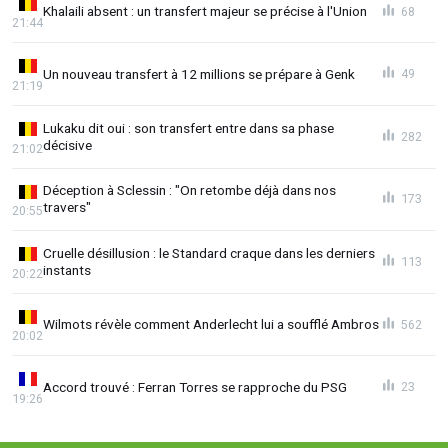
Khalaili absent : un transfert majeur se précise à l'Union
68
21:44
Un nouveau transfert à 12 millions se prépare à Genk
49
21:19
Lukaku dit oui : son transfert entre dans sa phase
282
décisive
21:02
Déception à Sclessin : "On retombe déjà dans nos
173
travers"
20:55
Cruelle désillusion : le Standard craque dans les derniers
113
instants
20:22
Wilmots révèle comment Anderlecht lui a soufflé Ambros
562
20:02
Accord trouvé : Ferran Torres se rapproche du PSG
23
19:26