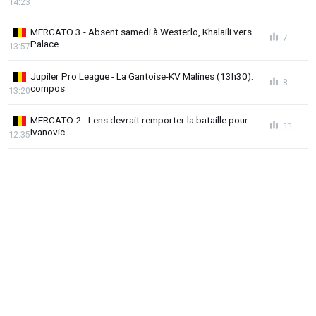
14:23
MERCATO 3 - Absent samedi à Westerlo, Khalaili vers
7
Palace
13:57
Jupiler Pro League - La Gantoise-KV Malines (13h30):
8
compos
13:20
MERCATO 2 - Lens devrait remporter la bataille pour
11
Ivanovic
12:35