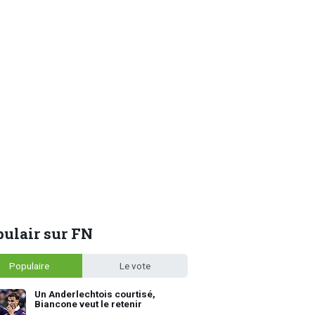
ulair sur FN
Populaire
Le vote
Un Anderlechtois courtisé,
Biancone veut le retenir