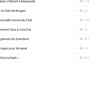
alent offensif à Neerpede
114
 le Club de Bruges
64
ouvelle recrue du Club
133
moment face à Courtrai
36
xigences du Standard
457
 Bruges pour Arsenal
94
été prochain »
332