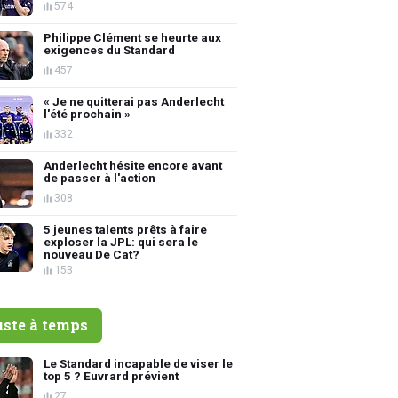
574
Philippe Clément se heurte aux
exigences du Standard
457
« Je ne quitterai pas Anderlecht
l'été prochain »
332
Anderlecht hésite encore avant
de passer à l'action
308
5 jeunes talents prêts à faire
exploser la JPL: qui sera le
nouveau De Cat?
153
uste à temps
Le Standard incapable de viser le
top 5 ? Euvrard prévient
27