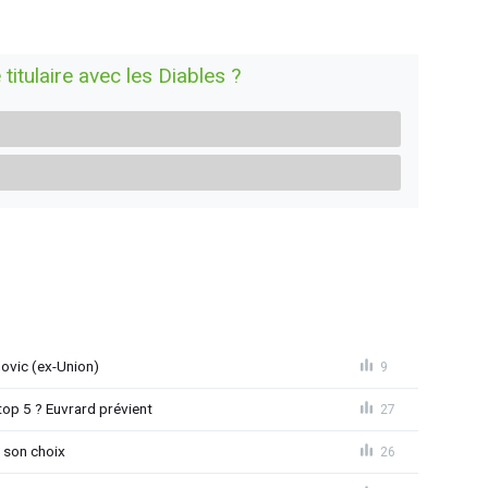
 titulaire avec les Diables ?
novic (ex-Union)
9
top 5 ? Euvrard prévient
27
 son choix
26