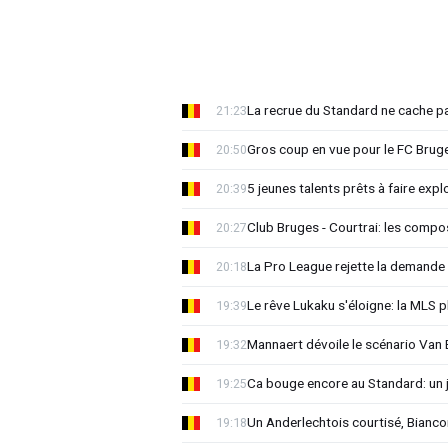
La recrue du Standard ne cache p
21:23
Gros coup en vue pour le FC Bruges
20:50
5 jeunes talents prêts à faire exp
20:39
Club Bruges - Courtrai: les compo
20:27
La Pro League rejette la demande
20:18
Le rêve Lukaku s'éloigne: la MLS p
19:39
Mannaert dévoile le scénario Va
19:32
Ca bouge encore au Standard: un 
19:25
Un Anderlechtois courtisé, Biancon
19:18