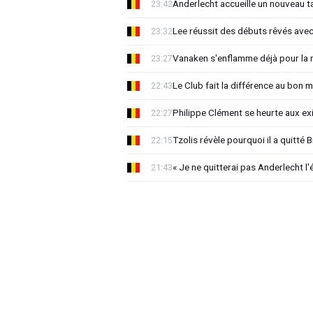
Anderlecht accueille un nouveau t
23:42
Lee réussit des débuts rêvés avec
23:32
Vanaken s'enflamme déjà pour la n
23:27
Le Club fait la différence au bon 
22:43
Philippe Clément se heurte aux e
22:27
Tzolis révèle pourquoi il a quitté
22:15
« Je ne quitterai pas Anderlecht l'
21:43