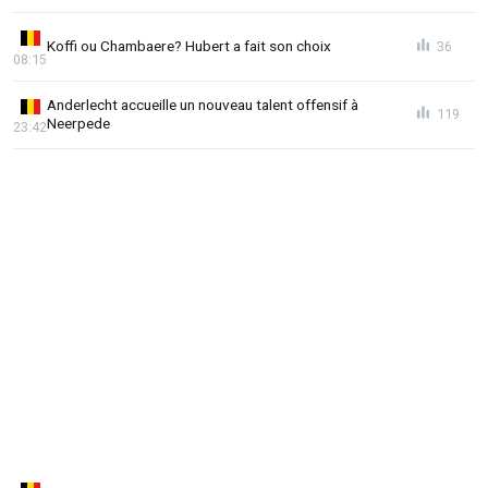
Koffi ou Chambaere? Hubert a fait son choix
36
08:15
Anderlecht accueille un nouveau talent offensif à
119
Neerpede
23:42