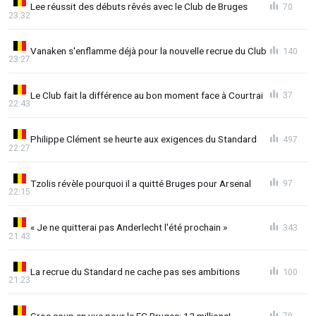
Lee réussit des débuts rêvés avec le Club de Bruges
70
23:32
Vanaken s'enflamme déjà pour la nouvelle recrue du Club
140
23:27
Le Club fait la différence au bon moment face à Courtrai
37
22:43
Philippe Clément se heurte aux exigences du Standard
497
22:27
Tzolis révèle pourquoi il a quitté Bruges pour Arsenal
97
22:15
« Je ne quitterai pas Anderlecht l'été prochain »
343
21:43
La recrue du Standard ne cache pas ses ambitions
100
21:23
Gros coup en vue pour le FC Bruges: 12 millions!
79