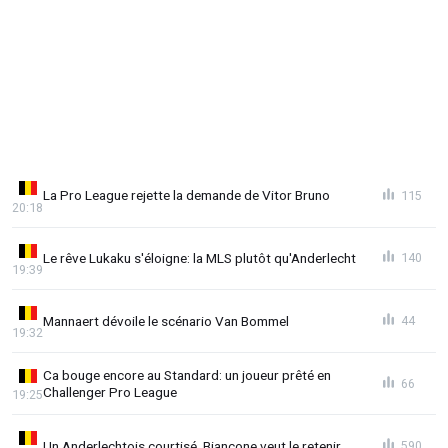
La Pro League rejette la demande de Vitor Bruno
115
20:18
Le rêve Lukaku s'éloigne: la MLS plutôt qu'Anderlecht
140
19:39
Mannaert dévoile le scénario Van Bommel
44
19:32
Ca bouge encore au Standard: un joueur prêté en
66
Challenger Pro League
19:25
Un Anderlechtois courtisé, Biancone veut le retenir
590