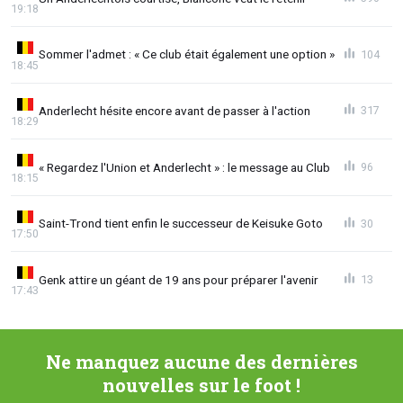
19:18
Sommer l'admet : « Ce club était également une option »
104
18:45
Anderlecht hésite encore avant de passer à l'action
317
18:29
« Regardez l'Union et Anderlecht » : le message au Club
96
18:15
Saint-Trond tient enfin le successeur de Keisuke Goto
30
17:50
Genk attire un géant de 19 ans pour préparer l'avenir
13
17:43
Ne manquez aucune des dernières
nouvelles sur le foot !