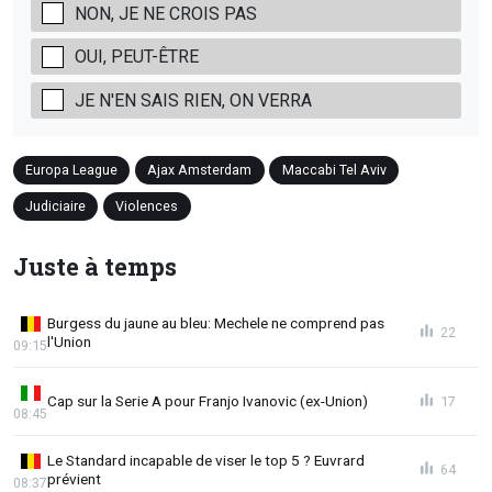
NON, JE NE CROIS PAS
OUI, PEUT-ÊTRE
JE N'EN SAIS RIEN, ON VERRA
Europa League
Ajax Amsterdam
Maccabi Tel Aviv
Judiciaire
Violences
Juste à temps
Burgess du jaune au bleu: Mechele ne comprend pas
22
l'Union
09:15
Cap sur la Serie A pour Franjo Ivanovic (ex-Union)
17
08:45
Le Standard incapable de viser le top 5 ? Euvrard
64
prévient
08:37