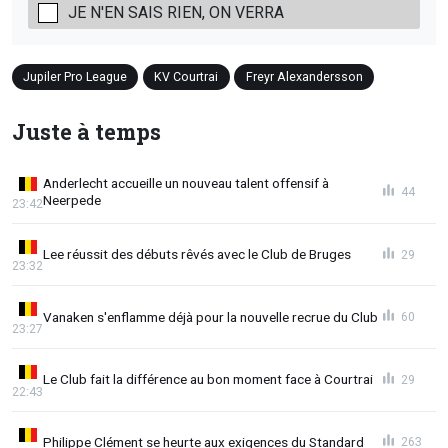
JE N'EN SAIS RIEN, ON VERRA
Jupiler Pro League
KV Courtrai
Freyr Alexandersson
Juste à temps
Anderlecht accueille un nouveau talent offensif à
44
Neerpede
23:42
Lee réussit des débuts rêvés avec le Club de Bruges
29
23:32
Vanaken s'enflamme déjà pour la nouvelle recrue du Club
60
23:27
Le Club fait la différence au bon moment face à Courtrai
29
22:43
Philippe Clément se heurte aux exigences du Standard
263