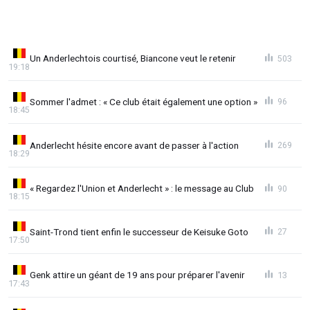
Un Anderlechtois courtisé, Biancone veut le retenir
503
19:18
Sommer l'admet : « Ce club était également une option »
96
18:45
Anderlecht hésite encore avant de passer à l'action
269
18:29
« Regardez l'Union et Anderlecht » : le message au Club
90
18:15
Saint-Trond tient enfin le successeur de Keisuke Goto
27
17:50
Genk attire un géant de 19 ans pour préparer l'avenir
13
17:43