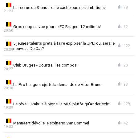
La recrue du Standard ne cache pas ses ambitions
78
21:23
Gros coup en vue pour le FC Bruges: 12 millions!
62
20:50
5 jeunes talents prêts à faire exploser la JPL: qui sera le
122
nouveau De Cat?
20:39
Club Bruges - Courtrai: les compos
20
20:27
La Pro League rejette la demande de Vitor Bruno
93
20:18
Le rêve Lukaku s'éloigne: la MLS plutôt qu'Anderlecht
129
19:39
Mannaert dévoile le scénario Van Bommel
42
19:32