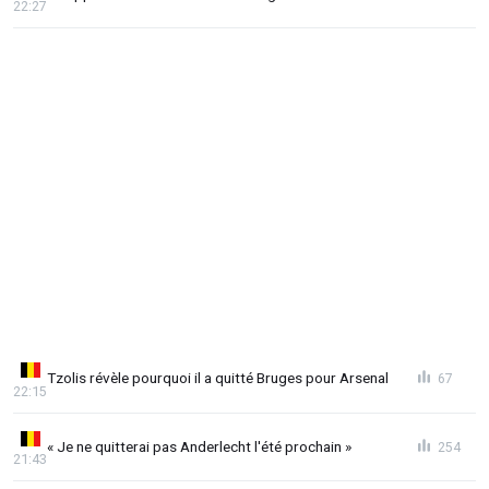
22:27
Tzolis révèle pourquoi il a quitté Bruges pour Arsenal
67
22:15
« Je ne quitterai pas Anderlecht l'été prochain »
254
21:43