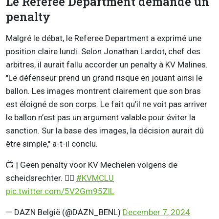
Le Referee Department demande un
penalty
Malgré le débat, le Referee Department a exprimé une
position claire lundi. Selon Jonathan Lardot, chef des
arbitres, il aurait fallu accorder un penalty à KV Malines.
"Le défenseur prend un grand risque en jouant ainsi le
ballon. Les images montrent clairement que son bras
est éloigné de son corps. Le fait qu’il ne voit pas arriver
le ballon n’est pas un argument valable pour éviter la
sanction. Sur la base des images, la décision aurait dû
être simple," a-t-il conclu.
📺 | Geen penalty voor KV Mechelen volgens de
scheidsrechter. 🙅‍♂️
#KVMCLU
pic.twitter.com/5V2Gm95ZlL
— DAZN België (@DAZN_BENL)
December 7, 2024