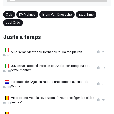
Club
KV Malines
Bram Van Driessche
Extra Time
Joel Ordo
Juste à temps
Mile Svilar bientôt au Bernabéu ? "Ca me plairait"
2
07:51
Juventus : accord avec un ex-Anderlechtois pour tout
15
révolutionner
07:18
Le coach de l'Ajax en rajoute une couche au sujet de
7
Godts
07:03
Vitor Bruno veut la révolution : "Pour protéger les clubs
98
belges"
06:44