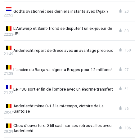
Godts ovationné : ses derniers instants avec l'Ajax ?
20
22:52
L'Antwerp et Saint-Trond se disputent un ex-joueur de
30
JPL
22:23
Anderlecht repart de Grèce avec un avantage précieux
150
21:49
L'ancien du Barça va signer à Bruges pour 12 millions !
97
21:38
Le PSG sort enfin de l'ombre avec un énorme transfert
61
21:22
Anderlecht mène 0-1 à la mi-temps, victoire de La
96
Gantoise
20:47
Choc d'ouverture: Still cash sur ses retrouvailles avec
106
Anderlecht
20:29