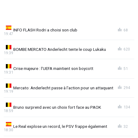
INFO FLASH Rodri a choisi son club
68
19:47
BOMBE MERCATO Anderlecht tente le coup Lukaku
620
19:39
Crise majeure : l'UEFA maintient son boycott
51
19:31
Mercato: Anderlecht passe à l'action pour un attaquant
294
19:19
Bruno surprend avec un choix fort face au PAOK
134
18:59
Le Real explose un record, le PSV frappe également
32
18:30