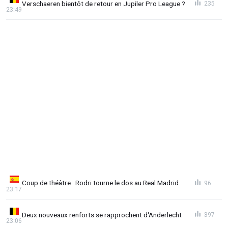
Verschaeren bientôt de retour en Jupiler Pro League ?
235
23:49
Coup de théâtre : Rodri tourne le dos au Real Madrid
96
23:17
Deux nouveaux renforts se rapprochent d'Anderlecht
397
23:06