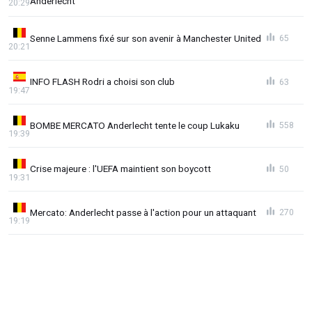
Anderlecht
20:29
Senne Lammens fixé sur son avenir à Manchester United
65
20:21
INFO FLASH Rodri a choisi son club
63
19:47
BOMBE MERCATO Anderlecht tente le coup Lukaku
558
19:39
Crise majeure : l'UEFA maintient son boycott
50
19:31
Mercato: Anderlecht passe à l'action pour un attaquant
270
19:19