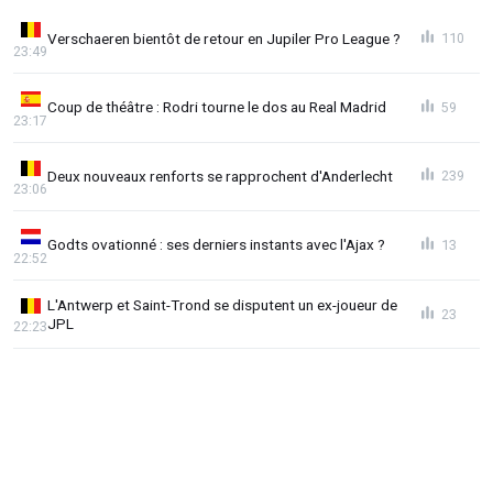
Verschaeren bientôt de retour en Jupiler Pro League ?
110
23:49
Coup de théâtre : Rodri tourne le dos au Real Madrid
59
23:17
Deux nouveaux renforts se rapprochent d'Anderlecht
239
23:06
Godts ovationné : ses derniers instants avec l'Ajax ?
13
22:52
L'Antwerp et Saint-Trond se disputent un ex-joueur de
23
JPL
22:23