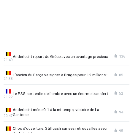
Anderlecht repart de Grèce avec un avantage précieux
136
21:49
L'ancien du Barça va signer à Bruges pour 12 millions !
85
21:38
Le PSG sort enfin de l'ombre avec un énorme transfert
52
21:22
Anderlecht mène 0-1 à la mi-temps, victoire de La
94
Gantoise
20:47
Choc d'ouverture: Still cash sur ses retrouvailles avec
95