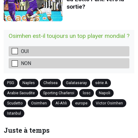
sortie?
Osimhen est-il toujours un top player mondial ?
OUI
NON
PSG
Naples
Chelsea
Galatasaray
série A
Arabie Saoudite
Sporting Charleroi
losc
Napoli
Scudetto
Osimhen
Al-Ahli
europe
Victor Osimhen
Istanbul
Juste à temps