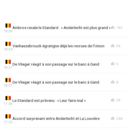
Ambros recale le Standard : « Anderlecht est plus grand »
192
19:09
Vanhaezebrouck égratigne déjà les recrues de l'Union
59
18:34
De Vlieger réagit à son passage sur le banc à Gand
5
18:31
De Vlieger réagit à son passage sur le banc à Gand
8
18:31
Le Standard est prévenu : « Leur faire mal »
39
17:49
Accord surprenant entre Anderlecht et La Louvière
244
17:23