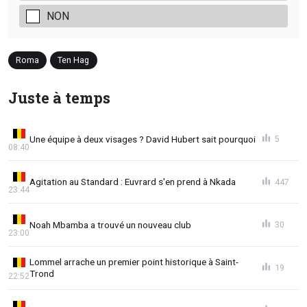
NON
Roma
Ten Hag
Juste à temps
Une équipe à deux visages ? David Hubert sait pourquoi
5
08:40
Agitation au Standard : Euvrard s'en prend à Nkada
447
23:44
Noah Mbamba a trouvé un nouveau club
30
23:00
Lommel arrache un premier point historique à Saint-
19
Trond
22:52