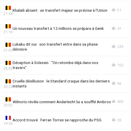
Khalaili absent : un transfert majeur se précise à l'Union
51
21:44
Un nouveau transfert à 12 millions se prépare à Genk
41
21:19
Lukaku dit oui : son transfert entre dans sa phase
239
décisive
21:02
Déception à Sclessin : "On retombe déjà dans nos
152
travers"
20:55
Cruelle désillusion : le Standard craque dans les derniers
96
instants
20:22
Wilmots révèle comment Anderlecht lui a soufflé Ambros
450
20:02
Accord trouvé : Ferran Torres se rapproche du PSG
20
19:26