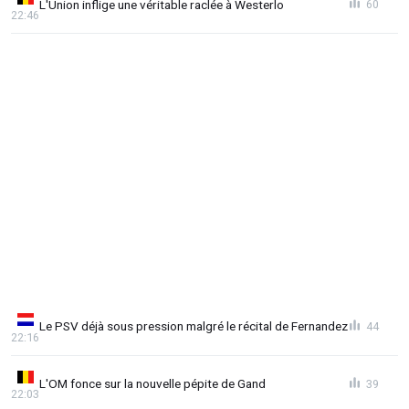
L'Union inflige une véritable raclée à Westerlo
60
22:46
Le PSV déjà sous pression malgré le récital de Fernandez
44
22:16
L'OM fonce sur la nouvelle pépite de Gand
39
22:03