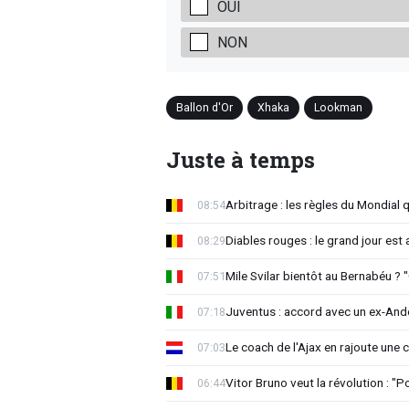
OUI
NON
Ballon d'Or
Xhaka
Lookman
Juste à temps
Arbitrage : les règles du Mondial 
08:54
Diables rouges : le grand jour est
08:29
Mile Svilar bientôt au Bernabéu ? "
07:51
Juventus : accord avec un ex-Ande
07:18
Le coach de l'Ajax en rajoute une
07:03
Vitor Bruno veut la révolution : "
06:44