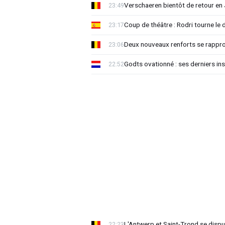
Verschaeren bientôt de retour en 
23:49
Coup de théâtre : Rodri tourne le 
23:17
Deux nouveaux renforts se rappro
23:06
Godts ovationné : ses derniers ins
22:52
L'Antwerp et Saint-Trond se dispu
22:23