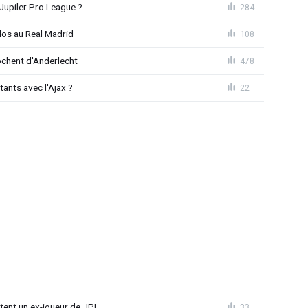
Jupiler Pro League ?
284
dos au Real Madrid
108
chent d'Anderlecht
478
tants avec l'Ajax ?
22
tent un ex-joueur de JPL
33