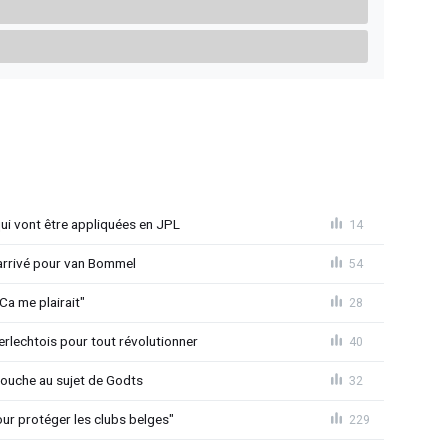
qui vont être appliquées en JPL
14
 arrivé pour van Bommel
54
Ca me plairait"
28
rlechtois pour tout révolutionner
40
 couche au sujet de Godts
32
Pour protéger les clubs belges"
229