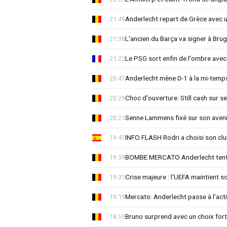
Anderlecht repart de Grèce avec 
21:49
L'ancien du Barça va signer à Brug
21:38
Le PSG sort enfin de l'ombre avec
21:22
Anderlecht mène 0-1 à la mi-temps
20:47
Choc d'ouverture: Still cash sur s
20:29
Senne Lammens fixé sur son aveni
20:21
INFO FLASH Rodri a choisi son cl
19:47
BOMBE MERCATO Anderlecht tente
19:39
Crise majeure : l'UEFA maintient s
19:31
Mercato: Anderlecht passe à l'act
19:19
Bruno surprend avec un choix for
18:59