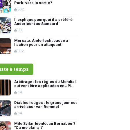
Park: vers la sortie?
502
Il explique pourquoi il a préféré
Anderlecht au Standard
331
Mercato: Anderlecht passe à
l'action pour un attaquant
312
uste à temps
Arbitrage : les règles du Mondial
qui vont être appliquées en JPL
14
Diables rouges : le grand jour est
arrivé pour van Bommel
54
Mile Svilar bientôt au Bernabéu ?
"Ca me plairait"