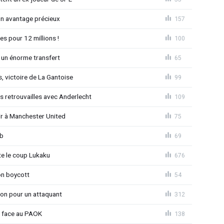
un avantage précieux
157
es pour 12 millions !
100
 un énorme transfert
65
, victoire de La Gantoise
99
es retrouvailles avec Anderlecht
109
r à Manchester United
75
ub
69
 le coup Lukaku
676
on boycott
54
ion pour un attaquant
312
t face au PAOK
138