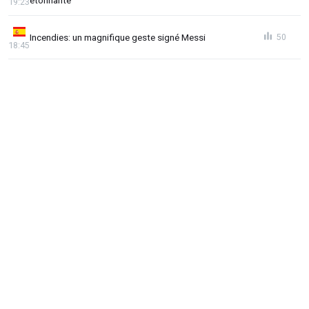
19:23
Incendies: un magnifique geste signé Messi
50
18:45