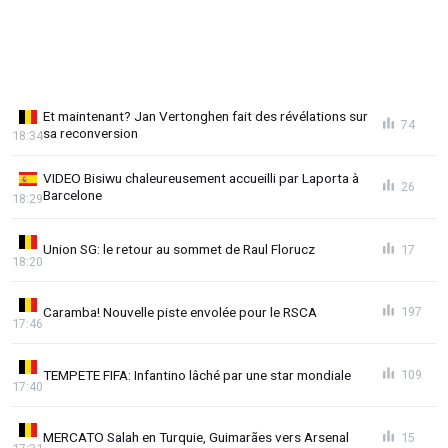
Et maintenant? Jan Vertonghen fait des révélations sur
74
sa reconversion
18:34
VIDEO Bisiwu chaleureusement accueilli par Laporta à
26
Barcelone
18:29
Union SG: le retour au sommet de Raul Florucz
17
18:20
Caramba! Nouvelle piste envolée pour le RSCA
197
17:46
TEMPETE FIFA: Infantino lâché par une star mondiale
109
17:40
MERCATO Salah en Turquie, Guimarães vers Arsenal
15