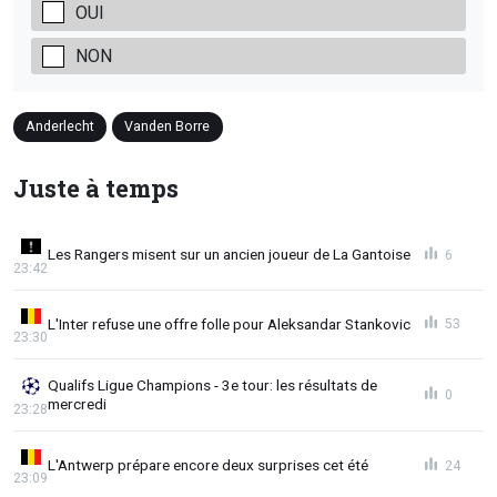
OUI
NON
Anderlecht
Vanden Borre
Juste à temps
Les Rangers misent sur un ancien joueur de La Gantoise
6
23:42
L'Inter refuse une offre folle pour Aleksandar Stankovic
53
23:30
Qualifs Ligue Champions - 3e tour: les résultats de
0
mercredi
23:28
L'Antwerp prépare encore deux surprises cet été
24
23:09