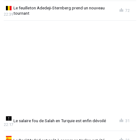
Le feuilleton Adedeji-Sternberg prend un nouveau
72
tournant
22:39
Le salaire fou de Salah en Turquie est enfin dévoilé
31
22:17